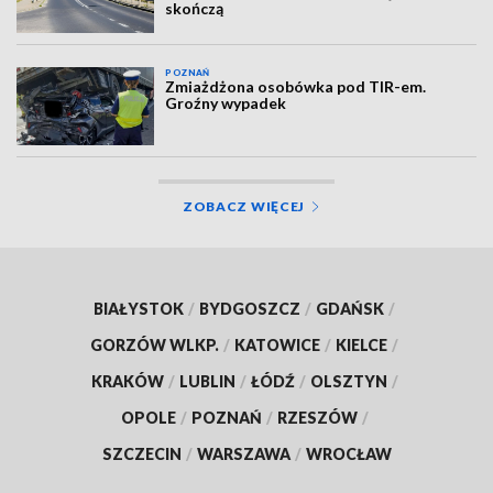
skończą
POZNAŃ
Zmiażdżona osobówka pod TIR-em.
Groźny wypadek
ZOBACZ WIĘCEJ
BIAŁYSTOK
/
BYDGOSZCZ
/
GDAŃSK
/
GORZÓW WLKP.
/
KATOWICE
/
KIELCE
/
KRAKÓW
/
LUBLIN
/
ŁÓDŹ
/
OLSZTYN
/
OPOLE
/
POZNAŃ
/
RZESZÓW
/
SZCZECIN
/
WARSZAWA
/
WROCŁAW