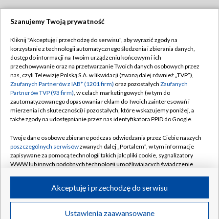
Szanujemy Twoją prywatność
Dołącz do nas:
Kliknij "Akceptuję i przechodzę do serwisu", aby wyrazić zgody na
korzystanie z technologii automatycznego śledzenia i zbierania danych,
TVP
dostęp do informacji na Twoim urządzeniu końcowym i ich
Abonament TVP
przechowywanie oraz na przetwarzanie Twoich danych osobowych przez
Regulamin TVP
nas, czyli Telewizję Polską S.A. w likwidacji (zwaną dalej również „TVP”),
Emisja w TVP
Polityka prywatności
Zaufanych Partnerów z IAB* (1201 firm)
oraz pozostałych
Zaufanych
Partnerów TVP (93 firm)
, w celach marketingowych (w tym do
Centrum informacji TVP
Moje zgody
zautomatyzowanego dopasowania reklam do Twoich zainteresowań i
mierzenia ich skuteczności) i pozostałych, które wskazujemy poniżej, a
Naziemna Telewizja Cyfrowa
Pomoc
także zgody na udostępnianie przez nas identyfikatora PPID do Google.
Sklep TVP
Biuro reklamy
Twoje dane osobowe zbierane podczas odwiedzania przez Ciebie naszych
Rada Programowa
Kontakt
poszczególnych serwisów
zwanych dalej „Portalem”, w tym informacje
zapisywane za pomocą technologii takich jak: pliki cookie, sygnalizatory
System NOS
WWW lub innych podobnych technologii umożliwiających świadczenie
dopasowanych i bezpiecznych usług, personalizację treści oraz reklam,
Informacje o nadawcy
Kanały
udostępnianie funkcji mediów społecznościowych oraz analizowanie
Akceptuję i przechodzę do serwisu
ruchu w Internecie.
Program dla prasy
©2026 Telewizja Polska S.A. w likwidacji
Biuro Reklamy
Twoje dane osobowe zbierane podczas odwiedzania przez Ciebie
Ustawienia zaawansowane
poszczególnych serwisów
na Portalu, takie jak adresy IP, identyfikatory