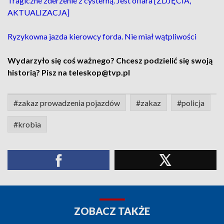
Tragiczne zderzenie z cysterną. Jest ofiara [ZDJĘCIA,
AKTUALIZACJA]
Ryzykowna jazda kierowcy forda. Nie miał wątpliwości
Wydarzyło się coś ważnego? Chcesz podzielić się swoją
historią? Pisz na teleskop@tvp.pl
#zakaz prowadzenia pojazdów
#zakaz
#policja
#krobia
ZOBACZ TAKŻE