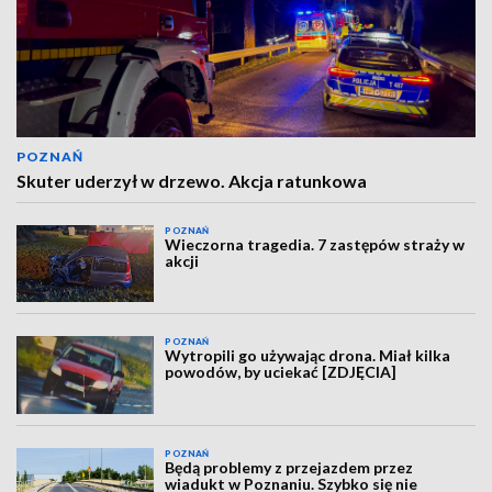
POZNAŃ
Skuter uderzył w drzewo. Akcja ratunkowa
POZNAŃ
Wieczorna tragedia. 7 zastępów straży w
akcji
POZNAŃ
Wytropili go używając drona. Miał kilka
powodów, by uciekać [ZDJĘCIA]
POZNAŃ
Będą problemy z przejazdem przez
wiadukt w Poznaniu. Szybko się nie