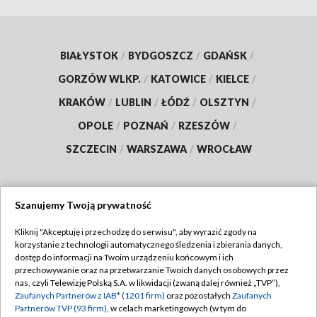
BIAŁYSTOK
/
BYDGOSZCZ
/
GDAŃSK
/
GORZÓW WLKP.
/
KATOWICE
/
KIELCE
/
KRAKÓW
/
LUBLIN
/
ŁÓDŹ
/
OLSZTYN
/
OPOLE
/
POZNAŃ
/
RZESZÓW
/
SZCZECIN
/
WARSZAWA
/
WROCŁAW
Szanujemy Twoją prywatność
Dołącz do nas:
Kliknij "Akceptuję i przechodzę do serwisu", aby wyrazić zgody na
korzystanie z technologii automatycznego śledzenia i zbierania danych,
TVP
dostęp do informacji na Twoim urządzeniu końcowym i ich
Abonament TVP
przechowywanie oraz na przetwarzanie Twoich danych osobowych przez
Regulamin TVP
nas, czyli Telewizję Polską S.A. w likwidacji (zwaną dalej również „TVP”),
Emisja w TVP
Zaufanych Partnerów z IAB* (1201 firm)
oraz pozostałych
Zaufanych
Polityka prywatności
Partnerów TVP (93 firm)
, w celach marketingowych (w tym do
Centrum informacji TVP