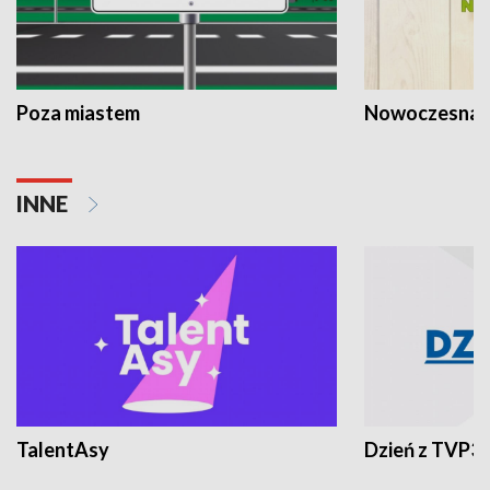
Poza miastem
Nowoczesna 
INNE
TalentAsy
Dzień z TVP3