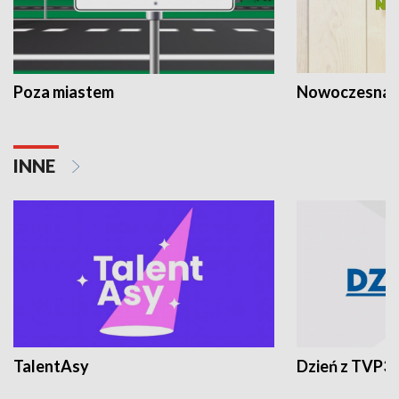
Poza miastem
Nowoczesna 
INNE
TalentAsy
Dzień z TVP3