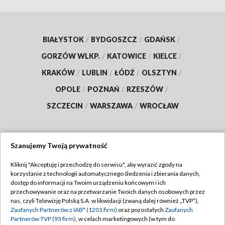
BIAŁYSTOK
/
BYDGOSZCZ
/
GDAŃSK
/
GORZÓW WLKP.
/
KATOWICE
/
KIELCE
/
KRAKÓW
/
LUBLIN
/
ŁÓDŹ
/
OLSZTYN
/
OPOLE
/
POZNAŃ
/
RZESZÓW
/
SZCZECIN
/
WARSZAWA
/
WROCŁAW
Szanujemy Twoją prywatność
Dołącz do nas:
Kliknij "Akceptuję i przechodzę do serwisu", aby wyrazić zgody na
korzystanie z technologii automatycznego śledzenia i zbierania danych,
TVP
dostęp do informacji na Twoim urządzeniu końcowym i ich
Abonament TVP
przechowywanie oraz na przetwarzanie Twoich danych osobowych przez
Regulamin TVP
nas, czyli Telewizję Polską S.A. w likwidacji (zwaną dalej również „TVP”),
Emisja w TVP
Zaufanych Partnerów z IAB* (1201 firm)
oraz pozostałych
Zaufanych
Polityka prywatności
Partnerów TVP (93 firm)
, w celach marketingowych (w tym do
Centrum informacji TVP