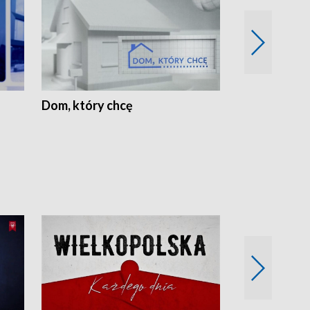
Dom, który chcę
Biznes Wielk