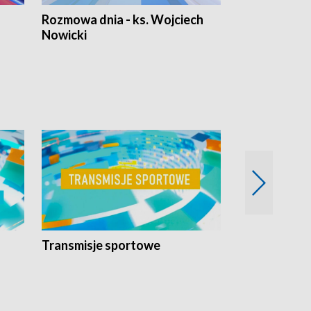
Rozmowa dnia - ks. Wojciech
Euro Fakty
Nowicki
Transmisje sportowe
Reportaże s