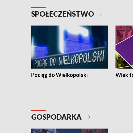
SPOŁECZEŃSTWO
Pociąg do Wielkopolski
Wiek to
GOSPODARKA