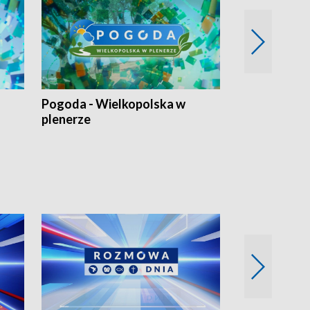
Pogoda - Wielkopolska w
Eko prognoza
plenerze