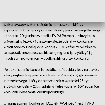
Kopcik z portalu muzyka.interia.pl, Piotr Banach - muzyk,
kompozytor, Przemysław Terlecki, dyrektor
Wielkopolskiego Muzeum Niepodległości oraz Edgar Hein z
Radia Afera, właśnie rozpoczęło obrady, by spośród
wykonawców wyłonić siedmiu najlepszych, którzy
zaprezentują swoje oryginalne utwory podczas wyjątkowego
koncertu, 20 grudnia w studiu TVP3 Poznań. - Muzyka to
uniwersalny język – i cieszymy się, że udział w konkursie
wzięli twórcy z całej Wielkopolski. To ważne, że właśnie w
ten sposób można uczcić historię regionu i przybliżyć ją
młodszym pokoleniom – podkreślili jurorzy konkursu.
Po zakończeniu koncertu, publiczność odda głosy na utwór,
który najbardziej poruszy ich serca. Zwycięzcę głosowania
internetowego, który odbierze czek o wartości 25 tys.
złotych, ogłosimy 27. grudnia w Teleskopie, w 107. rocznicę
wybuchu Powstania Wielkopolskiego.
Organizatorem konkursu „Dźwięki Wolności” jest TVP3