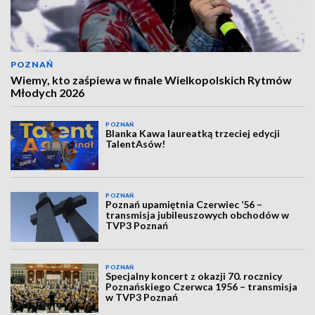
POZNAŃ
Wiemy, kto zaśpiewa w finale Wielkopolskich Rytmów
Młodych 2026
POZNAŃ
Blanka Kawa laureatką trzeciej edycji
TalentAsów!
POZNAŃ
Poznań upamiętnia Czerwiec ’56 –
transmisja jubileuszowych obchodów w
TVP3 Poznań
POZNAŃ
Specjalny koncert z okazji 70. rocznicy
Poznańskiego Czerwca 1956 – transmisja
w TVP3 Poznań