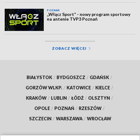
POZNAŃ
„Włącz Sport” - nowy program sportowy
na antenie TVP3 Poznań
ZOBACZ WIĘCEJ
BIAŁYSTOK
/
BYDGOSZCZ
/
GDAŃSK
/
GORZÓW WLKP.
/
KATOWICE
/
KIELCE
/
KRAKÓW
/
LUBLIN
/
ŁÓDŹ
/
OLSZTYN
/
OPOLE
/
POZNAŃ
/
RZESZÓW
/
SZCZECIN
/
WARSZAWA
/
WROCŁAW