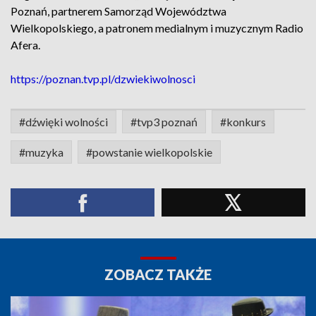
Poznań, partnerem Samorząd Województwa
Wielkopolskiego, a patronem medialnym i muzycznym Radio
Afera.
https://poznan.tvp.pl/dzwiekiwolnosci
#dźwięki wolności
#tvp3 poznań
#konkurs
#muzyka
#powstanie wielkopolskie
ZOBACZ TAKŻE