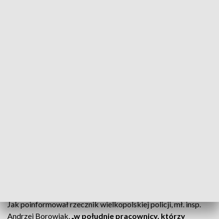
Poznań, ZNTK, zwłoki, policja (fot. zdj. ilustr., PAP/Łukasz Gągulski)
Policjanci prowadzą działania w dawnym budynku
ZNTK w Poznaniu. Odkryto zwłoki.
Poznań – zwłoki w ZNTK
W opuszczonym budynku poznańskich Zakładów
Naprawczych Taborów Kolejowych
odkryto zwłoki.
Jak poinformował rzecznik wielkopolskiej policji, mł. insp.
Andrzej Borowiak,
„w południe pracownicy, którzy