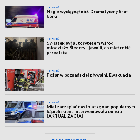
POZNAŃ
Nagle wyciągnął nóż. Dramatyczny finał
bójki
POZNAŃ
57-latek był autorytetem wśród
młodzieży. Śledczy ujawnili, co miał robić
przez lata
POZNAŃ
Pożar w poznańskiej pływalni. Ewakuacja
POZNAŃ
Miał zaczepiać nastolatkę nad popularnym
kąpieliskiem. Interweniowała policja
[AKTUALIZACJA]