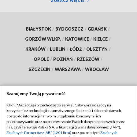
ZOBACZ WIĘCEJ
BIAŁYSTOK
/
BYDGOSZCZ
/
GDAŃSK
/
GORZÓW WLKP.
/
KATOWICE
/
KIELCE
/
KRAKÓW
/
LUBLIN
/
ŁÓDŹ
/
OLSZTYN
/
OPOLE
/
POZNAŃ
/
RZESZÓW
/
SZCZECIN
/
WARSZAWA
/
WROCŁAW
Szanujemy Twoją prywatność
Dołącz do nas:
Kliknij "Akceptuję i przechodzę do serwisu", aby wyrazić zgody na
korzystanie z technologii automatycznego śledzenia i zbierania danych,
TVP
dostęp do informacji na Twoim urządzeniu końcowym i ich
Abonament TVP
przechowywanie oraz na przetwarzanie Twoich danych osobowych przez
Regulamin TVP
nas, czyli Telewizję Polską S.A. w likwidacji (zwaną dalej również „TVP”),
Emisja w TVP
Polityka prywatności
Zaufanych Partnerów z IAB* (1201 firm)
oraz pozostałych
Zaufanych