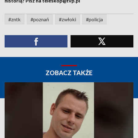
historią? Pisz na teleskop@tvp.pl
#zntk
#poznań
#zwłoki
#policja
ZOBACZ TAKŻE