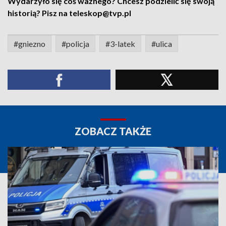
Wydarzyło się coś ważnego? Chcesz podzielić się swoją
historią? Pisz na teleskop@tvp.pl
#gniezno
#policja
#3-latek
#ulica
ZOBACZ TAKŻE