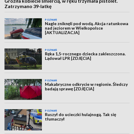
Groziła kobiecie śmiercią, w ręku trzymała pistolet.
Zatrzymano 39-latkę
POZNAŃ
Nagle zniknęli pod wodą. Akcja ratunkowa
nad jeziorem w Wielkopolsce
[AKTUALIZACJA]
POZNAŃ
Ręka 1,5-rocznego dziecka zakleszczona.
Lądował LPR [ZDJĘCIA]
POZNAŃ
Makabryczne odkrycie w regionie. Śledczy
badają sprawę [ZDJĘCIA]
POZNAŃ
Ruszył do ucieczki hulajnogą. Tak się
tłumaczył