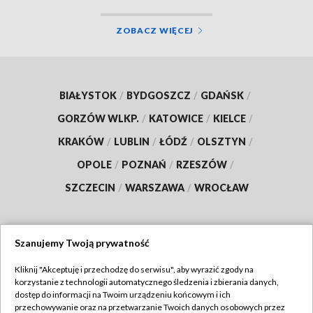
ZOBACZ WIĘCEJ
BIAŁYSTOK
/
BYDGOSZCZ
/
GDAŃSK
/
GORZÓW WLKP.
/
KATOWICE
/
KIELCE
/
KRAKÓW
/
LUBLIN
/
ŁÓDŹ
/
OLSZTYN
/
OPOLE
/
POZNAŃ
/
RZESZÓW
/
SZCZECIN
/
WARSZAWA
/
WROCŁAW
Szanujemy Twoją prywatność
Dołącz do nas:
Kliknij "Akceptuję i przechodzę do serwisu", aby wyrazić zgody na
korzystanie z technologii automatycznego śledzenia i zbierania danych,
TVP
dostęp do informacji na Twoim urządzeniu końcowym i ich
Abonament TVP
przechowywanie oraz na przetwarzanie Twoich danych osobowych przez
Regulamin TVP