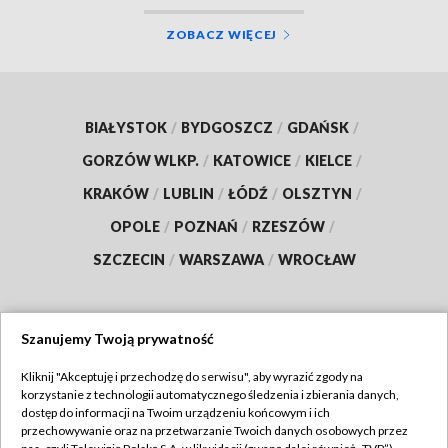
ZOBACZ WIĘCEJ
BIAŁYSTOK
/
BYDGOSZCZ
/
GDAŃSK
/
GORZÓW WLKP.
/
KATOWICE
/
KIELCE
/
KRAKÓW
/
LUBLIN
/
ŁÓDŹ
/
OLSZTYN
/
OPOLE
/
POZNAŃ
/
RZESZÓW
/
SZCZECIN
/
WARSZAWA
/
WROCŁAW
Szanujemy Twoją prywatność
Dołącz do nas:
Kliknij "Akceptuję i przechodzę do serwisu", aby wyrazić zgody na
korzystanie z technologii automatycznego śledzenia i zbierania danych,
TVP
dostęp do informacji na Twoim urządzeniu końcowym i ich
Abonament TVP
przechowywanie oraz na przetwarzanie Twoich danych osobowych przez
Regulamin TVP