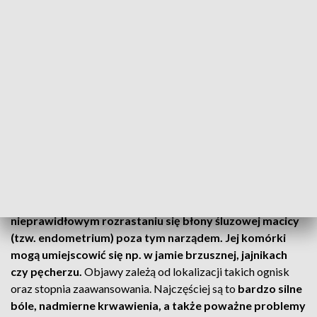
u siebie jej objawy) i nie korzystają z podobnego
programu finansowanego ze środków publicznych”.
Aby się zapisać, należy wypełnić formularz dostępny na
stronie internetowej szpitala.
CZYTAJ TAKŻE:
Nowość w szpitalu w Poznaniu. Takiej sali
jeszcze nie było
Dotyka wielu kobiet
Endometrioza to poważna choroba, która polega na
nieprawidłowym rozrastaniu się błony śluzowej macicy
(tzw. endometrium) poza tym narządem. Jej komórki
mogą umiejscowić się np. w jamie brzusznej, jajnikach
czy pęcherzu.
Objawy zależą od lokalizacji takich ognisk
oraz stopnia zaawansowania. Najczęściej są to
bardzo silne
bóle, nadmierne krwawienia, a także poważne problemy