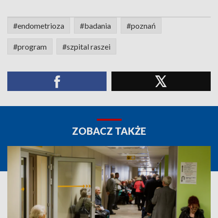
#endometrioza
#badania
#poznań
#program
#szpital raszei
ZOBACZ TAKŻE