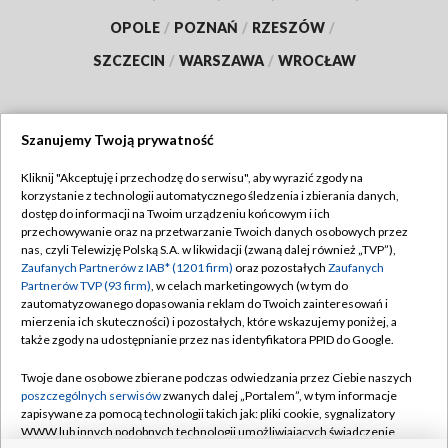
OPOLE
/
POZNAŃ
/
RZESZÓW
/
SZCZECIN
/
WARSZAWA
/
WROCŁAW
Szanujemy Twoją prywatność
Dołącz do nas:
Kliknij "Akceptuję i przechodzę do serwisu", aby wyrazić zgody na
korzystanie z technologii automatycznego śledzenia i zbierania danych,
TVP
dostęp do informacji na Twoim urządzeniu końcowym i ich
Abonament TVP
przechowywanie oraz na przetwarzanie Twoich danych osobowych przez
Regulamin TVP
nas, czyli Telewizję Polską S.A. w likwidacji (zwaną dalej również „TVP”),
Emisja w TVP
Polityka prywatności
Zaufanych Partnerów z IAB* (1201 firm)
oraz pozostałych
Zaufanych
Partnerów TVP (93 firm)
, w celach marketingowych (w tym do
Centrum informacji TVP
Moje zgody
zautomatyzowanego dopasowania reklam do Twoich zainteresowań i
mierzenia ich skuteczności) i pozostałych, które wskazujemy poniżej, a
Naziemna Telewizja Cyfrowa
Pomoc
także zgody na udostępnianie przez nas identyfikatora PPID do Google.
Sklep TVP
Biuro reklamy
Twoje dane osobowe zbierane podczas odwiedzania przez Ciebie naszych
Rada Programowa
Kontakt
poszczególnych serwisów
zwanych dalej „Portalem”, w tym informacje
zapisywane za pomocą technologii takich jak: pliki cookie, sygnalizatory
System NOS
WWW lub innych podobnych technologii umożliwiających świadczenie