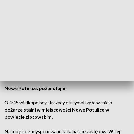
Pożar stajni, Nowe Potulice (fot. zdjęcie ilustracyjne/PA/Tomasz Waszczuk)
Przed 5:00 w sobotę wybuchł pożar stajni w
powiecie złotowskim. Na miejscu kilkanaście
zastępów strażaków.
Nowe Potulice: pożar stajni
O 4:45 wielkopolscy strażacy otrzymali zgłoszenie o
pożarze stajni w miejscowości Nowe Potulice w
powiecie złotowskim.
Na miejsce zadysponowano kilkanaście zastępów.
W tej