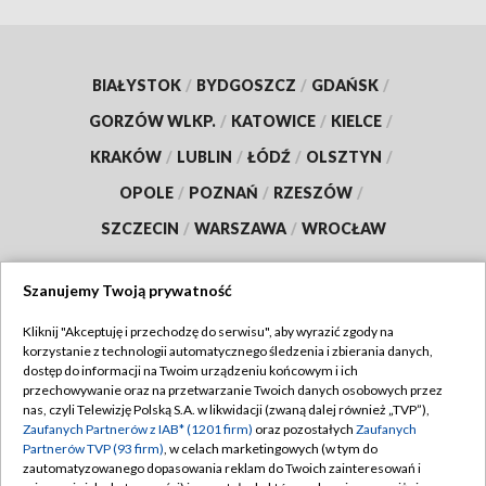
BIAŁYSTOK
/
BYDGOSZCZ
/
GDAŃSK
/
GORZÓW WLKP.
/
KATOWICE
/
KIELCE
/
KRAKÓW
/
LUBLIN
/
ŁÓDŹ
/
OLSZTYN
/
OPOLE
/
POZNAŃ
/
RZESZÓW
/
SZCZECIN
/
WARSZAWA
/
WROCŁAW
Szanujemy Twoją prywatność
Kliknij "Akceptuję i przechodzę do serwisu", aby wyrazić zgody na
Dołącz do nas:
korzystanie z technologii automatycznego śledzenia i zbierania danych,
dostęp do informacji na Twoim urządzeniu końcowym i ich
TVP
przechowywanie oraz na przetwarzanie Twoich danych osobowych przez
nas, czyli Telewizję Polską S.A. w likwidacji (zwaną dalej również „TVP”),
Abonament TVP
Regulamin TVP
Zaufanych Partnerów z IAB* (1201 firm)
oraz pozostałych
Zaufanych
Emisja w TVP
Partnerów TVP (93 firm)
, w celach marketingowych (w tym do
Polityka prywatności
zautomatyzowanego dopasowania reklam do Twoich zainteresowań i
Centrum informacji TVP