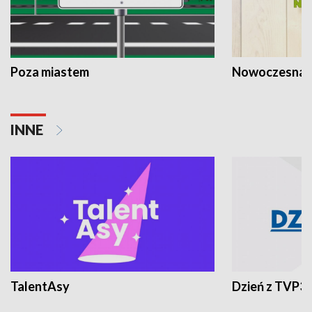
Poza miastem
Nowoczesna 
INNE
TalentAsy
Dzień z TVP3