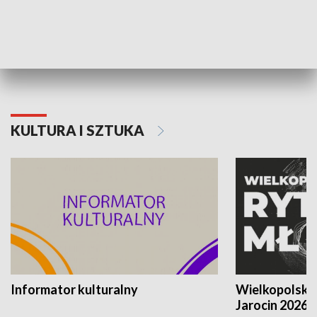
70. rocznica Powstania
Narodowy Dzi
Poznańskiego Czerwca 1956 roku
Powstania Wi
KULTURA I SZTUKA
Informator kulturalny
Wielkopolski
Jarocin 2026