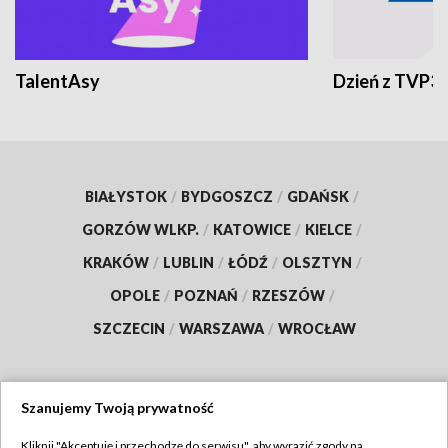
TalentAsy
Dzień z TVP3
BIAŁYSTOK
/
BYDGOSZCZ
/
GDAŃSK
/
GORZÓW WLKP.
/
KATOWICE
/
KIELCE
/
KRAKÓW
/
LUBLIN
/
ŁÓDŹ
/
OLSZTYN
/
OPOLE
/
POZNAŃ
/
RZESZÓW
/
SZCZECIN
/
WARSZAWA
/
WROCŁAW
Szanujemy Twoją prywatność
Dołącz do nas:
Kliknij "Akceptuję i przechodzę do serwisu", aby wyrazić zgody na