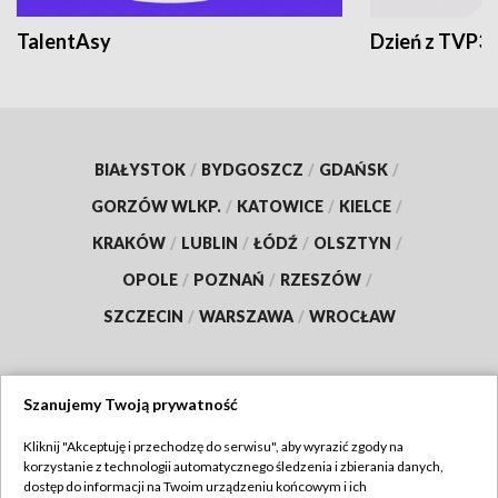
TalentAsy
Dzień z TVP3
BIAŁYSTOK
/
BYDGOSZCZ
/
GDAŃSK
/
GORZÓW WLKP.
/
KATOWICE
/
KIELCE
/
KRAKÓW
/
LUBLIN
/
ŁÓDŹ
/
OLSZTYN
/
OPOLE
/
POZNAŃ
/
RZESZÓW
/
SZCZECIN
/
WARSZAWA
/
WROCŁAW
Szanujemy Twoją prywatność
Dołącz do nas:
Kliknij "Akceptuję i przechodzę do serwisu", aby wyrazić zgody na
korzystanie z technologii automatycznego śledzenia i zbierania danych,
TVP
dostęp do informacji na Twoim urządzeniu końcowym i ich