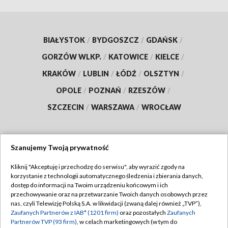
BIAŁYSTOK
/
BYDGOSZCZ
/
GDAŃSK
/
GORZÓW WLKP.
/
KATOWICE
/
KIELCE
/
KRAKÓW
/
LUBLIN
/
ŁÓDŹ
/
OLSZTYN
/
OPOLE
/
POZNAŃ
/
RZESZÓW
/
SZCZECIN
/
WARSZAWA
/
WROCŁAW
Szanujemy Twoją prywatność
Dołącz do nas:
Kliknij "Akceptuję i przechodzę do serwisu", aby wyrazić zgody na
korzystanie z technologii automatycznego śledzenia i zbierania danych,
TVP
dostęp do informacji na Twoim urządzeniu końcowym i ich
Abonament TVP
przechowywanie oraz na przetwarzanie Twoich danych osobowych przez
Regulamin TVP
nas, czyli Telewizję Polską S.A. w likwidacji (zwaną dalej również „TVP”),
Emisja w TVP
Zaufanych Partnerów z IAB* (1201 firm)
oraz pozostałych
Zaufanych
Polityka prywatności
Partnerów TVP (93 firm)
, w celach marketingowych (w tym do
Centrum informacji TVP