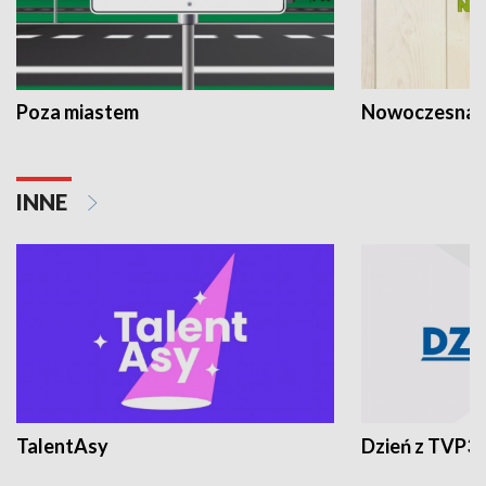
Poza miastem
Nowoczesna 
INNE
TalentAsy
Dzień z TVP3