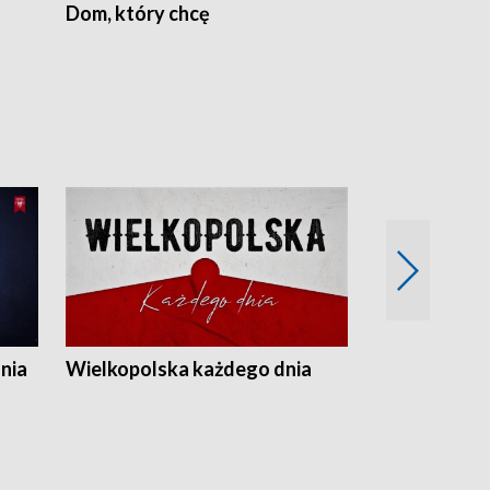
Dom, który chcę
Biznes Wielk
nia
Wielkopolska każdego dnia
Rozmowy z m