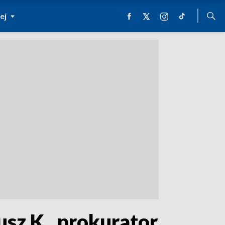
ej
usz K., prokurator