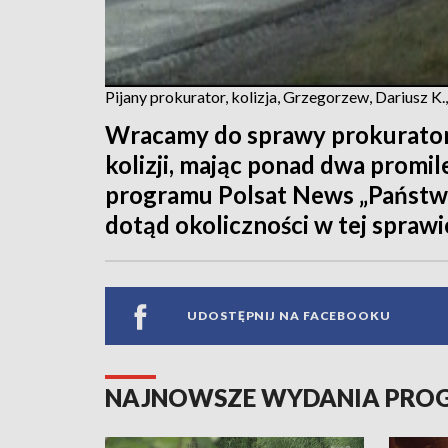
Pijany prokurator, kolizja, Grzegorzew, Dariusz K.
Wracamy do sprawy prokuratora
kolizji, mając ponad dwa promil
programu Polsat News „Państwo
dotąd okoliczności w tej sprawi
UDOSTĘPNIJ NA FACEBOOKU
NAJNOWSZE WYDANIA PR