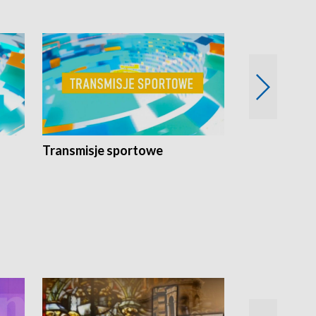
Transmisje sportowe
Reportaże s