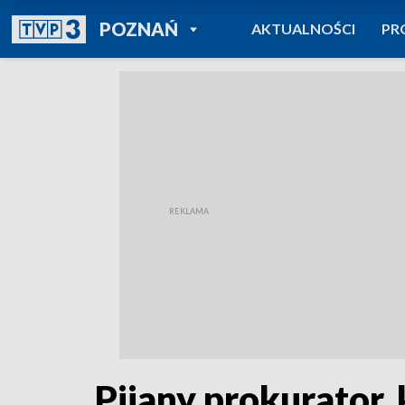
POWRÓT DO
POZNAŃ
AKTUALNOŚCI
PR
TVP REGIONY
Pijany prokurator, 