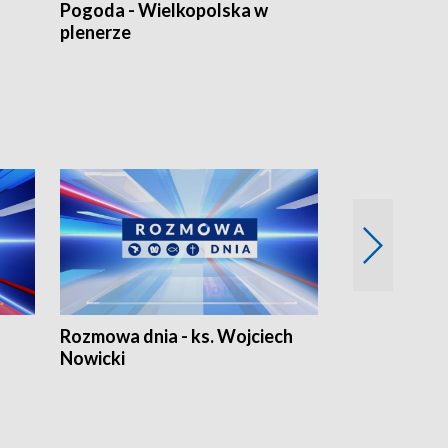
Pogoda - Wielkopolska w
Eko prognoza
plenerze
Rozmowa dnia - ks. Wojciech
Euro Fakty
Nowicki