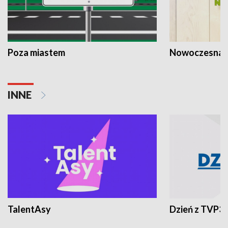
Poza miastem
Nowoczesna 
INNE
TalentAsy
Dzień z TVP3