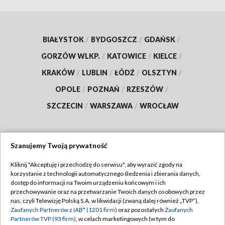
BIAŁYSTOK
/
BYDGOSZCZ
/
GDAŃSK
/
GORZÓW WLKP.
/
KATOWICE
/
KIELCE
/
KRAKÓW
/
LUBLIN
/
ŁÓDŹ
/
OLSZTYN
/
OPOLE
/
POZNAŃ
/
RZESZÓW
/
SZCZECIN
/
WARSZAWA
/
WROCŁAW
Szanujemy Twoją prywatność
Dołącz do nas:
Kliknij "Akceptuję i przechodzę do serwisu", aby wyrazić zgody na
korzystanie z technologii automatycznego śledzenia i zbierania danych,
TVP
dostęp do informacji na Twoim urządzeniu końcowym i ich
Abonament TVP
przechowywanie oraz na przetwarzanie Twoich danych osobowych przez
Regulamin TVP
nas, czyli Telewizję Polską S.A. w likwidacji (zwaną dalej również „TVP”),
Emisja w TVP
Zaufanych Partnerów z IAB* (1201 firm)
oraz pozostałych
Zaufanych
Polityka prywatności
Partnerów TVP (93 firm)
, w celach marketingowych (w tym do
Centrum informacji TVP