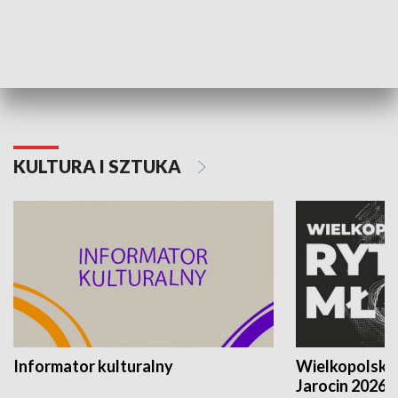
70. rocznica Powstania
Narodowy Dzi
Poznańskiego Czerwca 1956 roku
Powstania Wi
KULTURA I SZTUKA
Informator kulturalny
Wielkopolski
Jarocin 2026