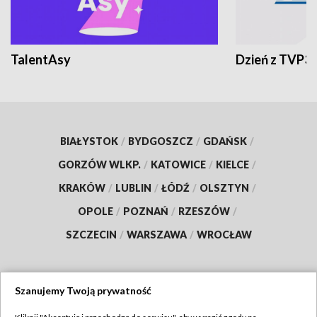
TalentAsy
Dzień z TVP3
BIAŁYSTOK
/
BYDGOSZCZ
/
GDAŃSK
/
GORZÓW WLKP.
/
KATOWICE
/
KIELCE
/
KRAKÓW
/
LUBLIN
/
ŁÓDŹ
/
OLSZTYN
/
OPOLE
/
POZNAŃ
/
RZESZÓW
/
SZCZECIN
/
WARSZAWA
/
WROCŁAW
Szanujemy Twoją prywatność
Dołącz do nas: