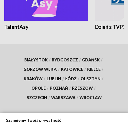
TalentAsy
Dzień z TVP3
BIAŁYSTOK
/
BYDGOSZCZ
/
GDAŃSK
/
GORZÓW WLKP.
/
KATOWICE
/
KIELCE
/
KRAKÓW
/
LUBLIN
/
ŁÓDŹ
/
OLSZTYN
/
OPOLE
/
POZNAŃ
/
RZESZÓW
/
SZCZECIN
/
WARSZAWA
/
WROCŁAW
Szanujemy Twoją prywatność
Dołącz do nas: