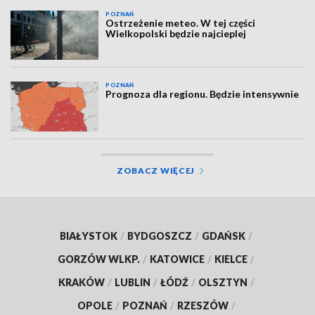
POZNAŃ
Ostrzeżenie meteo. W tej części
Wielkopolski będzie najcieplej
POZNAŃ
Prognoza dla regionu. Będzie intensywnie
ZOBACZ WIĘCEJ
BIAŁYSTOK
/
BYDGOSZCZ
/
GDAŃSK
/
GORZÓW WLKP.
/
KATOWICE
/
KIELCE
/
KRAKÓW
/
LUBLIN
/
ŁÓDŹ
/
OLSZTYN
/
OPOLE
/
POZNAŃ
/
RZESZÓW
/