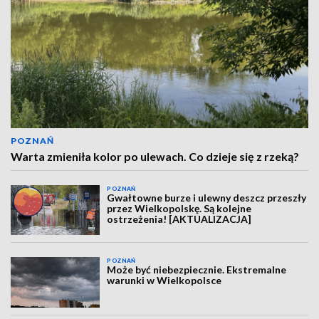
POZNAŃ
Warta zmieniła kolor po ulewach. Co dzieje się z rzeką?
POZNAŃ
Gwałtowne burze i ulewny deszcz przeszły
przez Wielkopolskę. Są kolejne
ostrzeżenia! [AKTUALIZACJA]
POZNAŃ
Może być niebezpiecznie. Ekstremalne
warunki w Wielkopolsce