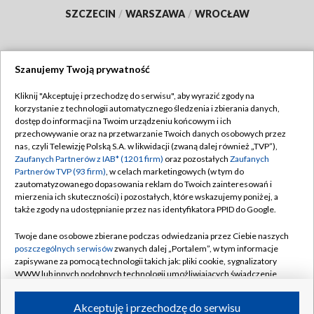
SZCZECIN
/
WARSZAWA
/
WROCŁAW
Szanujemy Twoją prywatność
Dołącz do nas:
Kliknij "Akceptuję i przechodzę do serwisu", aby wyrazić zgody na
korzystanie z technologii automatycznego śledzenia i zbierania danych,
TVP
dostęp do informacji na Twoim urządzeniu końcowym i ich
Abonament TVP
przechowywanie oraz na przetwarzanie Twoich danych osobowych przez
Regulamin TVP
nas, czyli Telewizję Polską S.A. w likwidacji (zwaną dalej również „TVP”),
Emisja w TVP
Polityka prywatności
Zaufanych Partnerów z IAB* (1201 firm)
oraz pozostałych
Zaufanych
Partnerów TVP (93 firm)
, w celach marketingowych (w tym do
Centrum informacji TVP
Moje zgody
zautomatyzowanego dopasowania reklam do Twoich zainteresowań i
mierzenia ich skuteczności) i pozostałych, które wskazujemy poniżej, a
Naziemna Telewizja Cyfrowa
Pomoc
także zgody na udostępnianie przez nas identyfikatora PPID do Google.
Sklep TVP
Biuro reklamy
Twoje dane osobowe zbierane podczas odwiedzania przez Ciebie naszych
Rada Programowa
Kontakt
poszczególnych serwisów
zwanych dalej „Portalem”, w tym informacje
zapisywane za pomocą technologii takich jak: pliki cookie, sygnalizatory
System NOS
WWW lub innych podobnych technologii umożliwiających świadczenie
dopasowanych i bezpiecznych usług, personalizację treści oraz reklam,
Informacje o nadawcy
Kanały
udostępnianie funkcji mediów społecznościowych oraz analizowanie
Akceptuję i przechodzę do serwisu
ruchu w Internecie.
Program dla prasy