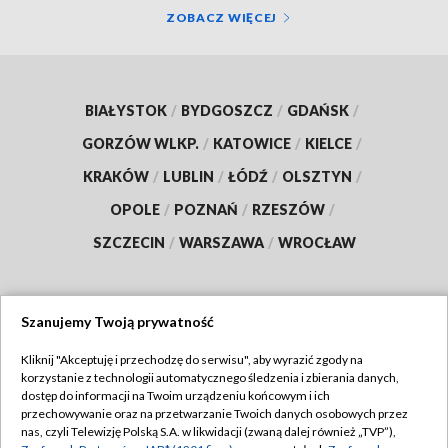
ZOBACZ WIĘCEJ
BIAŁYSTOK
/
BYDGOSZCZ
/
GDAŃSK
/
GORZÓW WLKP.
/
KATOWICE
/
KIELCE
/
KRAKÓW
/
LUBLIN
/
ŁÓDŹ
/
OLSZTYN
/
OPOLE
/
POZNAŃ
/
RZESZÓW
/
SZCZECIN
/
WARSZAWA
/
WROCŁAW
Szanujemy Twoją prywatność
Dołącz do nas:
Kliknij "Akceptuję i przechodzę do serwisu", aby wyrazić zgody na
korzystanie z technologii automatycznego śledzenia i zbierania danych,
TVP
dostęp do informacji na Twoim urządzeniu końcowym i ich
Abonament TVP
przechowywanie oraz na przetwarzanie Twoich danych osobowych przez
Regulamin TVP
nas, czyli Telewizję Polską S.A. w likwidacji (zwaną dalej również „TVP”),
Emisja w TVP