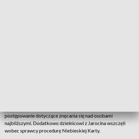
Mężczyzna od kilku miesięcy miał znęcać
się fizycznie i psychicznie nad swoimi
dziadkami w ten sposób, że będąc pod
wpływem alkoholu wszczynał awantury,
podczas których używał słów obraźliwych
i wulgarnych, poniżał, a nawet dopuszczał
się rękoczynów zarówno wobec dziadka
jak i babci popychając ich, szarpiąc i
uderzając
– opisuje Agnieszka Zaworska z KPP w Jarocinie.
29-latek został zatrzymany, a policjanci rozpoczęli
postępowanie dotyczące znęcania się nad osobami
najbliższymi. Dodatkowo dzielnicowi z Jarocina wszczęli
wobec sprawcy procedurę Niebieskiej Karty.