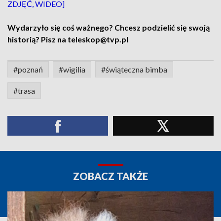
ZDJĘĆ, WIDEO]
Wydarzyło się coś ważnego? Chcesz podzielić się swoją
historią? Pisz na teleskop@tvp.pl
#poznań
#wigilia
#świąteczna bimba
#trasa
ZOBACZ TAKŻE