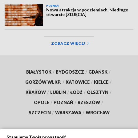
POZNAŃ
Nowa atrakcja w podziemiach. Niedługo
otwarcie [ZDJĘCIA]
ZOBACZ WIĘCEJ
BIAŁYSTOK
/
BYDGOSZCZ
/
GDAŃSK
/
GORZÓW WLKP.
/
KATOWICE
/
KIELCE
/
KRAKÓW
/
LUBLIN
/
ŁÓDŹ
/
OLSZTYN
/
OPOLE
/
POZNAŃ
/
RZESZÓW
/
SZCZECIN
/
WARSZAWA
/
WROCŁAW
Szanujemy Twoją prywatność