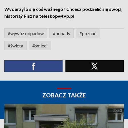
Wydarzyło się coś ważnego? Chcesz podzielić się swoją
historią? Pisz na teleskop@tvp.pl
#wywóz odpadów
#odpady
#poznań
#święta
#śmieci
ZOBACZ TAKŻE