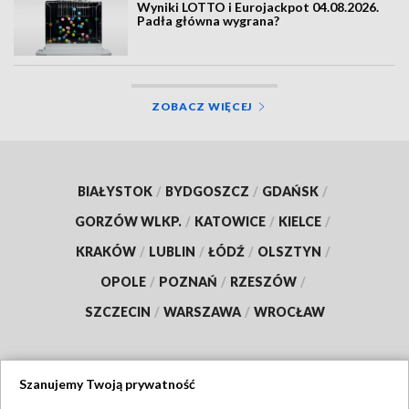
Wyniki LOTTO i Eurojackpot 04.08.2026.
Padła główna wygrana?
ZOBACZ WIĘCEJ
BIAŁYSTOK
/
BYDGOSZCZ
/
GDAŃSK
/
GORZÓW WLKP.
/
KATOWICE
/
KIELCE
/
KRAKÓW
/
LUBLIN
/
ŁÓDŹ
/
OLSZTYN
/
OPOLE
/
POZNAŃ
/
RZESZÓW
/
SZCZECIN
/
WARSZAWA
/
WROCŁAW
Szanujemy Twoją prywatność
Dołącz do nas: