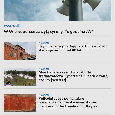
POZNAŃ
W Wielkopolsce zawyją syreny. To godzina „W”
POZNAŃ
Kryminalistycy badają cele. Chcą odkryć
ślady sprzed ponad 80 lat
POZNAŃ
Miasto na weekend wróciło do
średniowiecza. Rycerze na ulicach dawnej
stolicy [WIDEO]
POZNAŃ
Policyjni spece pomagają w
poszukiwaniach w dawnym obozie
niemieckim. Jest wiele do odkrycia