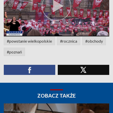
#powstanie wielkopolskie
#rocznica
#obchody
#poznań
ZOBACZ TAKŻE