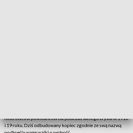
nie tylko tam. Na placu Wolności zorganizowano
powstańcze miasteczko. Natomiast wieczorem na pl.
Kolegiackim można było wziąć udział w Śpiewankach
Powstańczych.
CZYTAJ TAKŻE:
Ogromna flaga w centrum Poznania.
Pamiętają [GALERIA ZDJĘĆ, WIDEO]
Kopiec upamiętnił zwycięstwo
Po powstaniu poznaniacy usypali kopiec na Malcie. Miał on
przypominać polskie zwycięstwo. Wtedy był nazywany
Kopcem Zmartwychwstania. Kopiec zniszczyli Niemcy w
czasie drugiej wojny światowej.
W czasie okupacji zginęło więcej zatrzymanych przez
hitlerowców powstańców niż podczas samego zrywu w 1918
i 19 roku. Dziś odbudowany kopiec zgodnie ze swą nazwą
podkreśla wagę walki o wolność.