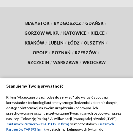
BIAŁYSTOK
/
BYDGOSZCZ
/
GDAŃSK
/
GORZÓW WLKP.
/
KATOWICE
/
KIELCE
/
KRAKÓW
/
LUBLIN
/
ŁÓDŹ
/
OLSZTYN
/
OPOLE
/
POZNAŃ
/
RZESZÓW
/
SZCZECIN
/
WARSZAWA
/
WROCŁAW
Szanujemy Twoją prywatność
Dołącz do nas:
Kliknij "Akceptuję i przechodzę do serwisu", aby wyrazić zgody na
korzystanie z technologii automatycznego śledzenia i zbierania danych,
TVP
dostęp do informacji na Twoim urządzeniu końcowym i ich
Abonament TVP
przechowywanie oraz na przetwarzanie Twoich danych osobowych przez
Regulamin TVP
nas, czyli Telewizję Polską S.A. w likwidacji (zwaną dalej również „TVP”),
Emisja w TVP
Zaufanych Partnerów z IAB* (1201 firm)
oraz pozostałych
Zaufanych
Polityka prywatności
Partnerów TVP (93 firm)
, w celach marketingowych (w tym do
Centrum informacji TVP