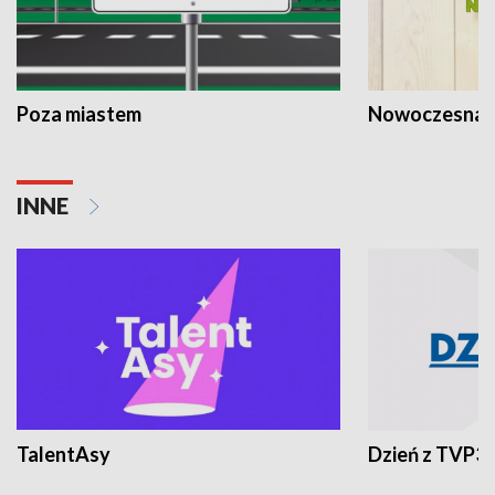
Poza miastem
Nowoczesna 
INNE
TalentAsy
Dzień z TVP3