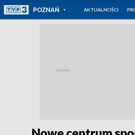
POWRÓT DO
POZNAŃ
AKTUALNOŚCI
PR
TVP REGIONY
Nowe centrum spor