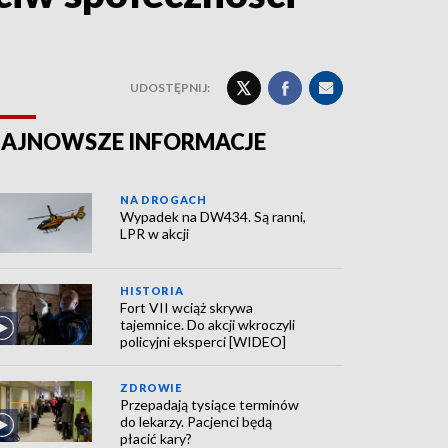
UDOSTĘPNIJ:
AJNOWSZE INFORMACJE
NA DROGACH
Wypadek na DW434. Są ranni,
LPR w akcji
HISTORIA
Fort VII wciąż skrywa
tajemnice. Do akcji wkroczyli
policyjni eksperci [WIDEO]
ZDROWIE
Przepadają tysiące terminów
do lekarzy. Pacjenci będą
płacić kary?