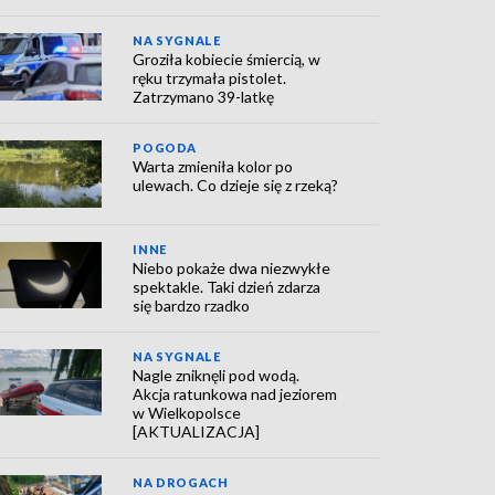
NA SYGNALE
Groziła kobiecie śmiercią, w
ręku trzymała pistolet.
Zatrzymano 39-latkę
POGODA
Warta zmieniła kolor po
ulewach. Co dzieje się z rzeką?
INNE
Niebo pokaże dwa niezwykłe
spektakle. Taki dzień zdarza
się bardzo rzadko
NA SYGNALE
Nagle zniknęli pod wodą.
Akcja ratunkowa nad jeziorem
w Wielkopolsce
[AKTUALIZACJA]
NA DROGACH