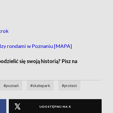
krok
dzy rondami w Poznaniu [MAPA]
zielić się swoją historią? Pisz na
#poznań
#skatepark
#protest
UDOSTĘPNIJ NA X