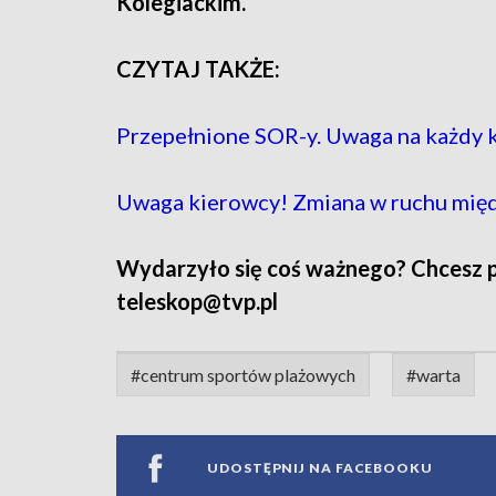
Kolegiackim.
CZYTAJ TAKŻE:
Przepełnione SOR-y. Uwaga na każdy 
Uwaga kierowcy! Zmiana w ruchu mię
Wydarzyło się coś ważnego? Chcesz pod
teleskop@tvp.pl
#centrum sportów plażowych
#warta
UDOSTĘPNIJ NA FACEBOOKU