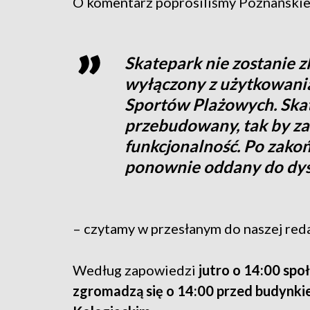
O komentarz poprosiliśmy Poznańskie 
Skatepark nie zostanie z
wyłączony z użytkowani
Sportów Plażowych. Ska
przebudowany, tak by z
funkcjonalność. Po zakoń
ponownie oddany do dysp
– czytamy w przesłanym do naszej red
Według zapowiedzi
jutro o 14:00 spo
zgromadzą się o 14:00 przed budynki