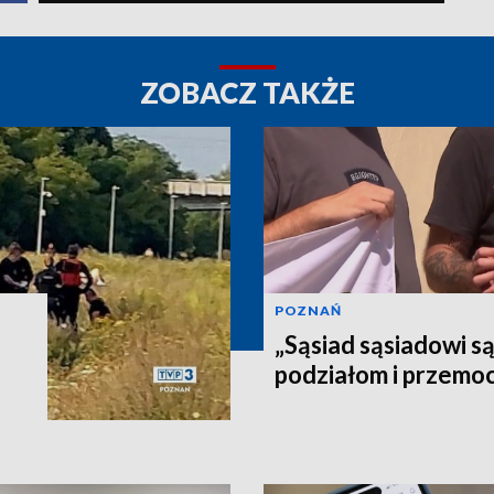
ZOBACZ TAKŻE
POZNAŃ
„Sąsiad sąsiadowi s
podziałom i przemo