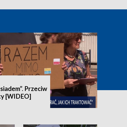
ąsiadem”. Przeciw
cy [WIDEO]