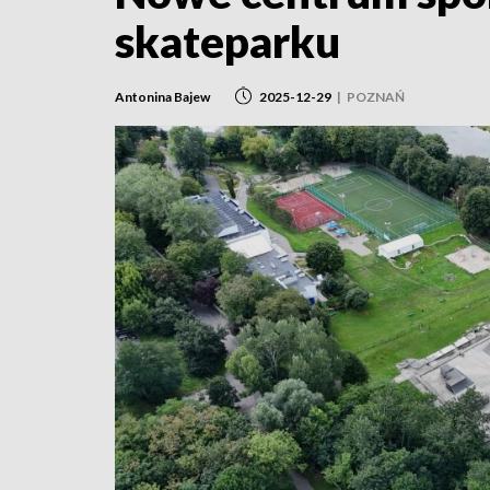
skateparku
Antonina Bajew
2025-12-29
|
POZNAŃ