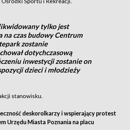
Ośrodki Sportu i Rekreacji.
likwidowany tylko jest
a na czas budowy Centrum
tepark zostanie
achował dotychczasową
czeniu inwestycji zostanie on
ozycji dzieci i młodzieży
akcji stanowisku.
łeczność deskorolkarzy i wspierający protest
em Urzędu Miasta Poznania na placu