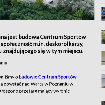
na jest budowa Centrum Sportów
 społeczność m.in. deskorolkarzy,
u znajdującego się w tym miejscu.
niu
waliśmy o
budowie Centrum Sportów
 ma powstać nad Wartą w Poznaniu w
głoszono przetarg mający wyłonić