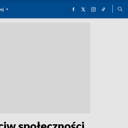
ej
iw społeczności