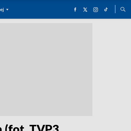
ej
ą (fot. TVP3