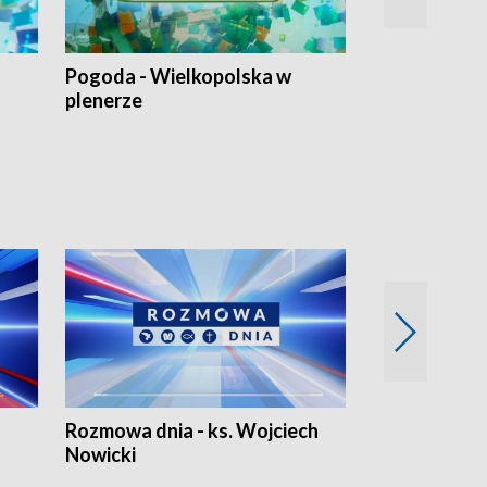
Pogoda - Wielkopolska w
Eko prognoza
plenerze
Rozmowa dnia - ks. Wojciech
Euro Fakty
Nowicki