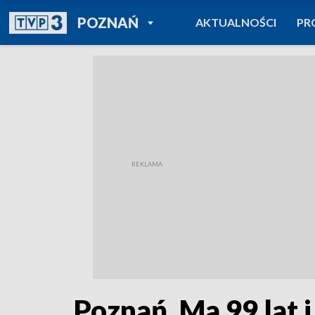
POWRÓT DO
POZNAŃ
AKTUALNOŚCI
PR
TVP REGIONY
Poznań. Ma 99 lat i