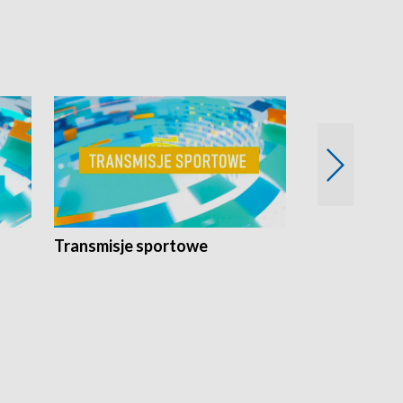
Transmisje sportowe
Reportaże s