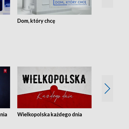
Dom, który chcę
Biznes Wielk
nia
Wielkopolska każdego dnia
Rozmowy z m