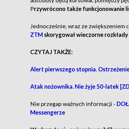
autobusy będą kursować pomiędzy pęt
P
rzywrócono także funkcjonowanie lin
Jednocześnie, wraz ze zwiększeniem cz
ZTM
skorygował wieczorne rozkłady 1
CZYTAJ TAKŻE:
Alert pierwszego stopnia. Ostrzeżeni
Atak nożownika. Nie żyje 50-latek [Z
Nie przegap ważnych informacji -
DOŁĄ
Messengerze