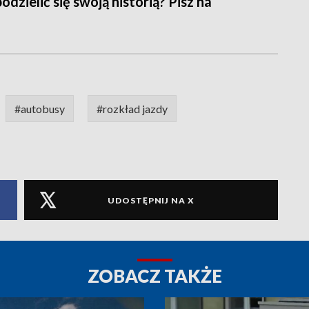
zielić się swoją historią? Pisz na
#autobusy
#rozkład jazdy
UDOSTĘPNIJ NA X
ZOBACZ TAKŻE