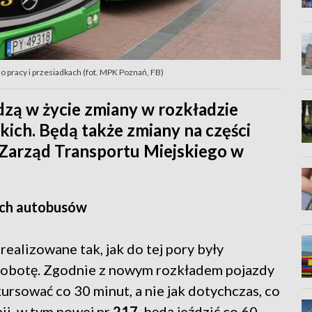
 pracy i przesiadkach (fot. MPK Poznań, FB)
dzą w życie zmiany w rozkładzie
ich. Będą także zmiany na części
 Zarząd Transportu Miejskiego w
ych autobusów
ealizowane tak, jak do tej pory były
 sobotę. Zgodnie z nowym rozkładem pojazdy
ursować co 30 minut, a nie jak dotychczas, co
nii, w tym nowej nr
217
, będą jeździć co 60