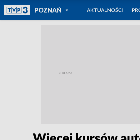
POWRÓT DO
POZNAŃ
AKTUALNOŚCI
PR
TVP REGIONY
Więcej kursów aut