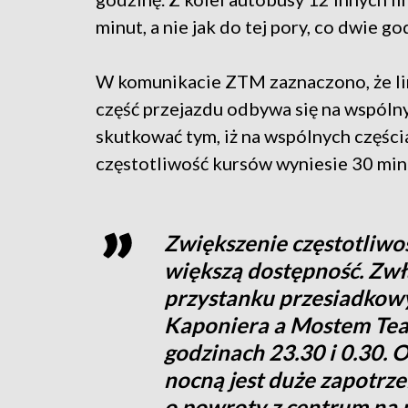
minut, a nie jak do tej pory, co dwie go
W komunikacie ZTM zaznaczono, że lini
część przejazdu odbywa się na wspól
skutkować tym, iż na wspólnych częścia
częstotliwość kursów wyniesie 30 min
Zwiększenie częstotliwo
większą dostępność. Zw
przystanku przesiadko
Kaponiera a Mostem Tea
godzinach 23.30 i 0.30. 
nocną jest duże zapotrze
o powroty z centrum na p