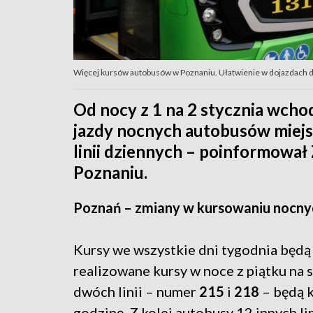
Więcej kursów autobusów w Poznaniu. Ułatwienie w dojazdach do
Od nocy z 1 na 2 stycznia wcho
jazdy nocnych autobusów miejsk
linii dziennych – poinformował
Poznaniu.
Poznań – zmiany w kursowaniu nocn
Kursy we wszystkie dni tygodnia będą r
realizowane kursy w noce z piątku na
dwóch linii – numer
215
i
218
– będą k
godzinę. Z kolei autobusy 12 innych li