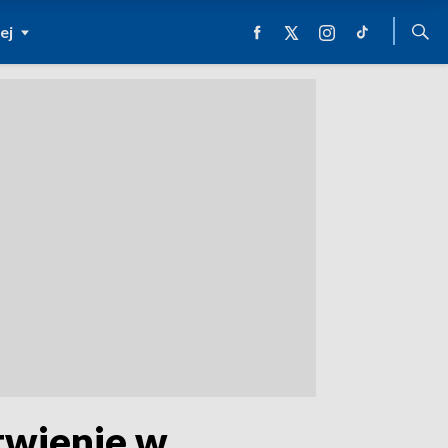
ej
twienie w