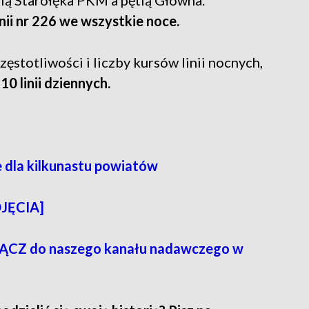
lą Starołęka PKM a pętlą Główna.
ii nr 226 we wszystkie noce.
ęstotliwości i liczby kursów linii nocnych,
0 linii dziennych.
e dla kilkunastu powiatów
DJĘCIA]
CZ do naszego kanału nadawczego w