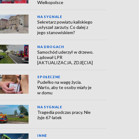
Wielkopolsce
NA SYGNALE
Sekretarz powiatu kaliskiego
usłyszał zarzuty. Co dalej z
jego stanowiskiem?
NA DROGACH
Samochód uderzył w drzewo.
Lądował LPR
[AKTUALIZACJA, ZDJĘCIA]
SPOŁECZNE
Pudełko na wagę życia.
Warto, aby te osoby miały je
w domu
NA SYGNALE
Tragedia podczas pracy. Nie
żyje 67-latek
INNE