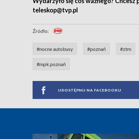
Wydarzyło się coś ważnego? Chcesz pod
teleskop@tvp.pl
Źródło:
#nocne autobusy
#poznań
#ztm
#mpk poznań
UDOSTĘPNIJ NA FACEBOOKU