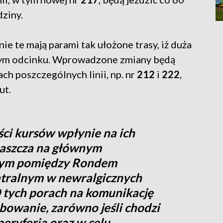
dziny.
e te mają parami tak ułożone trasy, iż duża
nym odcinku. Wprowadzone zmiany będą
ch poszczególnych linii, np. nr
212
i
222
,
ut.
ści kursów wpłynie na ich
łaszcza na głównym
wym pomiędzy Rondem
tralnym w newralgicznych
O tych porach na komunikację
bowanie, zarówno jeśli chodzi
eryferia oraz w celu