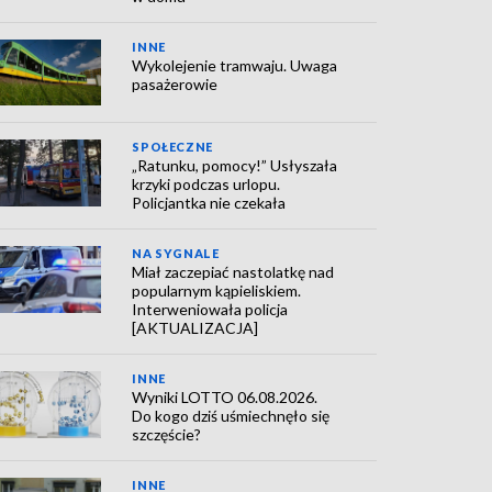
INNE
Wykolejenie tramwaju. Uwaga
pasażerowie
SPOŁECZNE
„Ratunku, pomocy!” Usłyszała
krzyki podczas urlopu.
Policjantka nie czekała
NA SYGNALE
Miał zaczepiać nastolatkę nad
popularnym kąpieliskiem.
Interweniowała policja
[AKTUALIZACJA]
INNE
Wyniki LOTTO 06.08.2026.
Do kogo dziś uśmiechnęło się
szczęście?
INNE