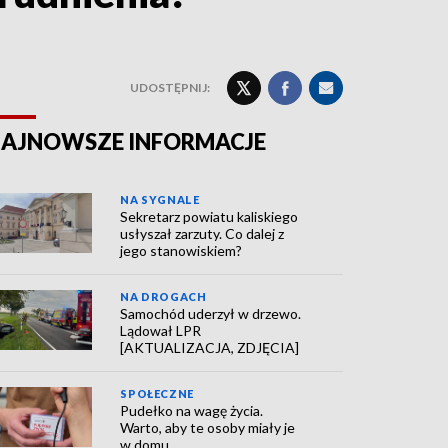
UDOSTĘPNIJ:
AJNOWSZE INFORMACJE
NA SYGNALE
Sekretarz powiatu kaliskiego
usłyszał zarzuty. Co dalej z
jego stanowiskiem?
NA DROGACH
Samochód uderzył w drzewo.
Lądował LPR
[AKTUALIZACJA, ZDJĘCIA]
SPOŁECZNE
Pudełko na wagę życia.
Warto, aby te osoby miały je
w domu