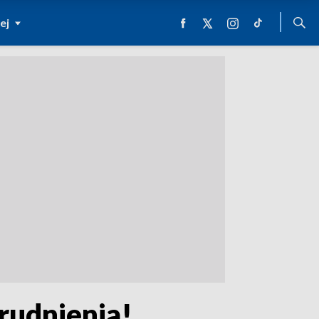
ej
rudnienia!