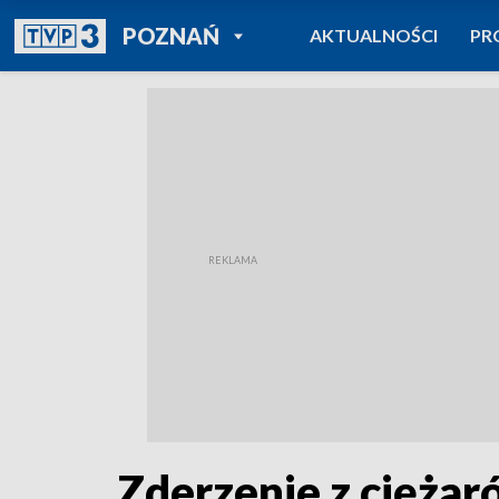
POWRÓT DO
POZNAŃ
AKTUALNOŚCI
PR
TVP REGIONY
Zderzenie z cięża