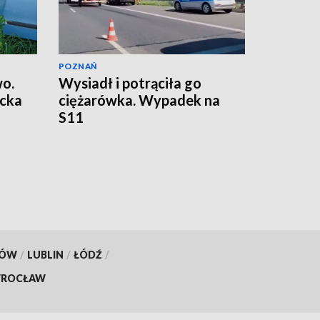
POZNAŃ
wo.
Wysiadł i potrąciła go
ecka
ciężarówka. Wypadek na
S11
KÓW
/
LUBLIN
/
ŁÓDŹ
/
ROCŁAW