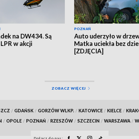
Ń
POZNAŃ
dek na DW434. Są
Auto uderzyło w drze
 LPR w akcji
Matka uciekła bez dzi
[ZDJĘCIA]
ZOBACZ WIĘCEJ
SZCZ
/
GDAŃSK
/
GORZÓW WLKP.
/
KATOWICE
/
KIELCE
/
KRA
N
/
OPOLE
/
POZNAŃ
/
RZESZÓW
/
SZCZECIN
/
WARSZAWA
/
W
Dołącz do nas: