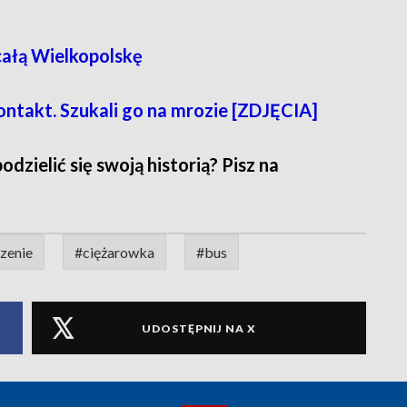
całą Wielkopolskę
ontakt. Szukali go na mrozie [ZDJĘCIA]
zielić się swoją historią? Pisz na
zenie
#ciężarowka
#bus
UDOSTĘPNIJ NA X