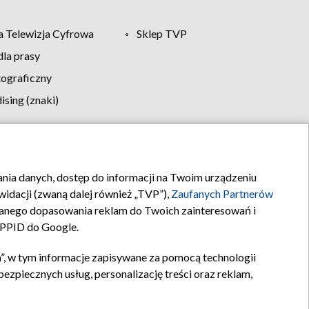
 Telewizja Cyfrowa
Sklep TVP
la prasy
tograficzny
sing (znaki)
klamy
Kontakt
rania danych, dostęp do informacji na Twoim urządzeniu
idacji (zwaną dalej również „TVP”),
Zaufanych Partnerów
anego dopasowania reklam do Twoich zainteresowań i
a PPID do Google.
”, w tym informacje zapisywane za pomocą technologii
zpiecznych usług, personalizację treści oraz reklam,