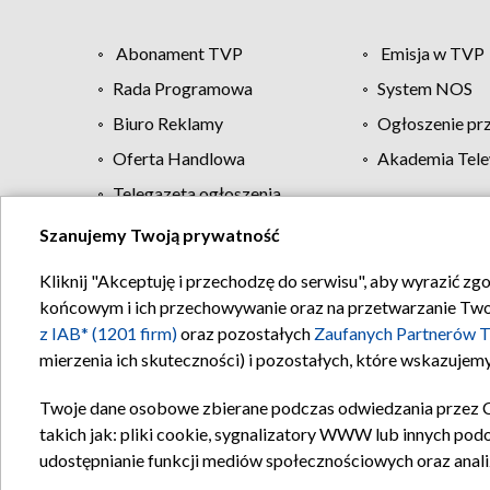
Abonament TVP
Emisja w TVP
Rada Programowa
System NOS
Biuro Reklamy
Ogłoszenie pr
Oferta Handlowa
Akademia Tele
Telegazeta ogłoszenia
Szanujemy Twoją prywatność
Regulamin TVP
Kliknij "Akceptuję i przechodzę do serwisu", aby wyrazić zg
końcowym i ich przechowywanie oraz na przetwarzanie Twoich
z IAB* (1201 firm)
oraz pozostałych
Zaufanych Partnerów T
mierzenia ich skuteczności) i pozostałych, które wskazujemy
Twoje dane osobowe zbierane podczas odwiedzania przez 
takich jak: pliki cookie, sygnalizatory WWW lub innych pod
udostępnianie funkcji mediów społecznościowych oraz anali