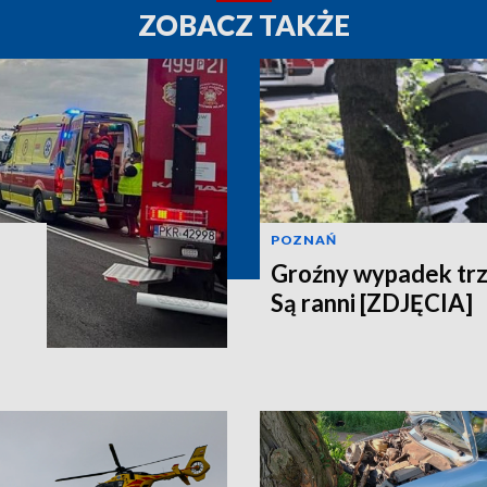
ZOBACZ TAKŻE
POZNAŃ
Groźny wypadek tr
Są ranni [ZDJĘCIA]