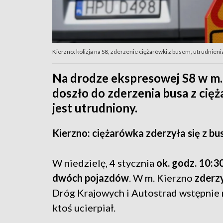
Kierzno: kolizja na S8, zderzenie ciężarówki z busem, utrudnienia
Na drodze ekspresowej S8 w m.
doszło do zderzenia busa z ci
jest utrudniony.
Kierzno: ciężarówka zderzyła się z b
W niedzielę, 4 stycznia
ok. godz. 10:3
dwóch pojazdów
. W m. Kierzno
zderzy
Dróg Krajowych i Autostrad wstępnie n
ktoś ucierpiał.