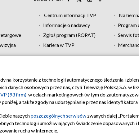
Centrum informacji TVP
Naziemna
Informacje o nadawcy
Program d
zetargowe
Zgłoś program (ROPAT)
Serwis fo
wizyjna
Kariera w TVP
Merchandi
Polityka prywatności
Moje zgody
Pomoc
Biuro re
ody na korzystanie z technologii automatycznego śledzenia i zbie
 danych osobowych przez nas, czyli Telewizję Polską S.A. w likw
VP (93 firm)
, w celach marketingowych (w tym do zautomatyzow
 poniżej, a także zgody na udostępnianie przez nas identyfikator
Ciebie naszych
poszczególnych serwisów
zwanych dalej „Portalem
obnych technologii umożliwiających świadczenie dopasowanych i be
zowanie ruchu w Internecie.