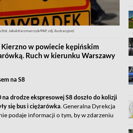
 (fot. Jakub Kaczmarczyk/PAP, zdj. ilustracyjne)
 Kierzno w powiecie kępińskim
ężarówką. Ruch w kierunku Warszawy
usem na S8
0 na drodze ekspresowej S8 doszło do kolizji
ły się bus i ciężarówka
. Generalna Dyrekcja
ie podaje informacji o tym, by w zdarzeniu