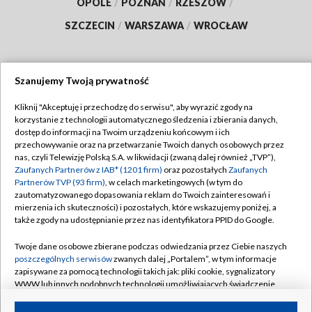
OPOLE
/
POZNAŃ
/
RZESZÓW
/
SZCZECIN
/
WARSZAWA
/
WROCŁAW
Szanujemy Twoją prywatność
Dołącz do nas:
Kliknij "Akceptuję i przechodzę do serwisu", aby wyrazić zgody na
korzystanie z technologii automatycznego śledzenia i zbierania danych,
TVP
dostęp do informacji na Twoim urządzeniu końcowym i ich
Abonament TVP
przechowywanie oraz na przetwarzanie Twoich danych osobowych przez
Regulamin TVP
nas, czyli Telewizję Polską S.A. w likwidacji (zwaną dalej również „TVP”),
Emisja w TVP
Polityka prywatności
Zaufanych Partnerów z IAB* (1201 firm)
oraz pozostałych
Zaufanych
Partnerów TVP (93 firm)
, w celach marketingowych (w tym do
Centrum informacji TVP
Moje zgody
zautomatyzowanego dopasowania reklam do Twoich zainteresowań i
mierzenia ich skuteczności) i pozostałych, które wskazujemy poniżej, a
Naziemna Telewizja Cyfrowa
Pomoc
także zgody na udostępnianie przez nas identyfikatora PPID do Google.
Sklep TVP
Biuro reklamy
Twoje dane osobowe zbierane podczas odwiedzania przez Ciebie naszych
Rada Programowa
Kontakt
poszczególnych serwisów
zwanych dalej „Portalem”, w tym informacje
zapisywane za pomocą technologii takich jak: pliki cookie, sygnalizatory
System NOS
WWW lub innych podobnych technologii umożliwiających świadczenie
dopasowanych i bezpiecznych usług, personalizację treści oraz reklam,
Informacje o nadawcy
Kanały
udostępnianie funkcji mediów społecznościowych oraz analizowanie