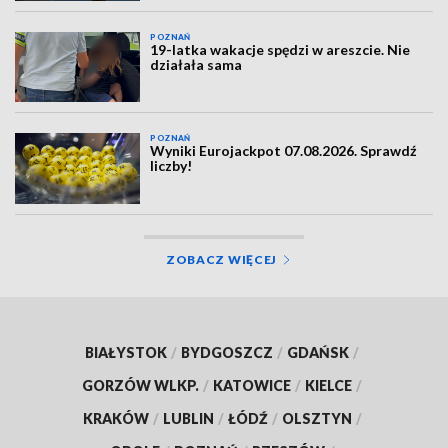
POZNAŃ
19-latka wakacje spędzi w areszcie. Nie
działała sama
POZNAŃ
Wyniki Eurojackpot 07.08.2026. Sprawdź
liczby!
ZOBACZ WIĘCEJ
BIAŁYSTOK
/
BYDGOSZCZ
/
GDAŃSK
/
GORZÓW WLKP.
/
KATOWICE
/
KIELCE
/
KRAKÓW
/
LUBLIN
/
ŁÓDŹ
/
OLSZTYN
/