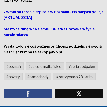
CZYTAJ TAKŻE:
Zwłoki na terenie szpitala w Poznaniu. Na miejscu policja
[AKTUALIZCJA]
Maszyna runęła na ziemię. 14-latka uratowała życie
paralotniarza
Wydarzyło się coś ważnego? Chcesz podzielić się swoją
historią? Pisz na teleskop@tvp.pl
#poznań
#osiedle maltańskie
#seria podpaleń
#pożary
#samochody
#zatrzymano 28-latka