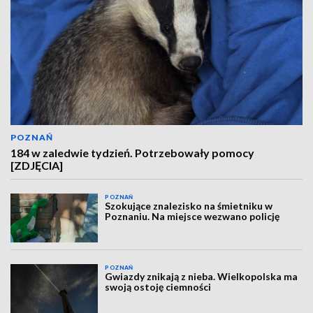
POZNAŃ
184 w zaledwie tydzień. Potrzebowały pomocy
[ZDJĘCIA]
POZNAŃ
Szokujące znalezisko na śmietniku w
Poznaniu. Na miejsce wezwano policję
POZNAŃ
Gwiazdy znikają z nieba. Wielkopolska ma
swoją ostoję ciemności