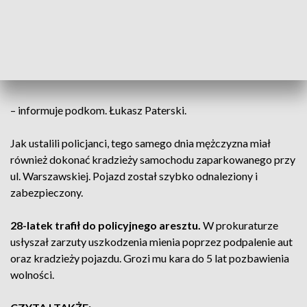
śledczym na odtworzenie przebiegu
zdarzeń i wytypowanie osoby podejrzanej.
Efektem tych działań było zatrzymanie
28-letniego mężczyzny
– informuje podkom. Łukasz Paterski.
Jak ustalili policjanci, tego samego dnia mężczyzna miał
również dokonać kradzieży samochodu zaparkowanego przy
ul. Warszawskiej. Pojazd został szybko odnaleziony i
zabezpieczony.
28-latek trafił do policyjnego aresztu.
W prokuraturze
usłyszał zarzuty uszkodzenia mienia poprzez podpalenie aut
oraz kradzieży pojazdu. Grozi mu kara do 5 lat pozbawienia
wolności.