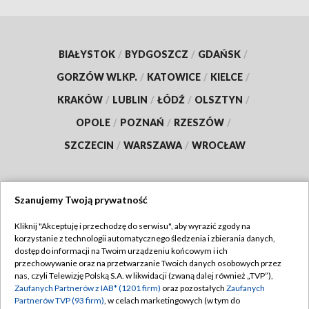
BIAŁYSTOK
/
BYDGOSZCZ
/
GDAŃSK
/
GORZÓW WLKP.
/
KATOWICE
/
KIELCE
/
KRAKÓW
/
LUBLIN
/
ŁÓDŹ
/
OLSZTYN
/
OPOLE
/
POZNAŃ
/
RZESZÓW
/
SZCZECIN
/
WARSZAWA
/
WROCŁAW
Szanujemy Twoją prywatność
Dołącz do nas:
Kliknij "Akceptuję i przechodzę do serwisu", aby wyrazić zgody na
korzystanie z technologii automatycznego śledzenia i zbierania danych,
TVP
dostęp do informacji na Twoim urządzeniu końcowym i ich
Abonament TVP
przechowywanie oraz na przetwarzanie Twoich danych osobowych przez
Regulamin TVP
nas, czyli Telewizję Polską S.A. w likwidacji (zwaną dalej również „TVP”),
Emisja w TVP
Zaufanych Partnerów z IAB* (1201 firm)
oraz pozostałych
Zaufanych
Polityka prywatności
Partnerów TVP (93 firm)
, w celach marketingowych (w tym do
Centrum informacji TVP