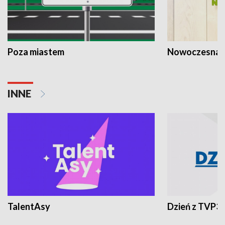
Poza miastem
Nowoczesna 
INNE
TalentAsy
Dzień z TVP3