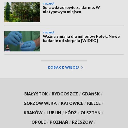
POZNAŃ
Sprawdź zdrowie za darmo. W
nietypowym miejscu
POZNAŃ
Ważna zmiana dla milionów Polek. Nowe
badanie od sierpnia [WIDEO]
ZOBACZ WIĘCEJ
BIAŁYSTOK
/
BYDGOSZCZ
/
GDAŃSK
/
GORZÓW WLKP.
/
KATOWICE
/
KIELCE
/
KRAKÓW
/
LUBLIN
/
ŁÓDŹ
/
OLSZTYN
/
OPOLE
/
POZNAŃ
/
RZESZÓW
/