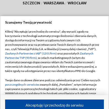
SZCZECIN
/
WARSZAWA
/
WROCŁAW
Szanujemy Twoją prywatność
Dołącz do nas:
Kliknij "Akceptuję i przechodzę do serwisu", aby wyrazić zgody na
korzystanie z technologii automatycznego śledzenia i zbierania danych,
TVP
dostęp do informacji na Twoim urządzeniu końcowym i ich
Abonament TVP
przechowywanie oraz na przetwarzanie Twoich danych osobowych przez
Regulamin TVP
nas, czyli Telewizję Polską S.A. w likwidacji (zwaną dalej również „TVP”),
Emisja w TVP
Polityka prywatności
Zaufanych Partnerów z IAB* (1201 firm)
oraz pozostałych
Zaufanych
Partnerów TVP (93 firm)
, w celach marketingowych (w tym do
Centrum informacji TVP
Moje zgody
zautomatyzowanego dopasowania reklam do Twoich zainteresowań i
mierzenia ich skuteczności) i pozostałych, które wskazujemy poniżej, a
Naziemna Telewizja Cyfrowa
Pomoc
także zgody na udostępnianie przez nas identyfikatora PPID do Google.
Sklep TVP
Biuro reklamy
Twoje dane osobowe zbierane podczas odwiedzania przez Ciebie naszych
Rada Programowa
Kontakt
poszczególnych serwisów
zwanych dalej „Portalem”, w tym informacje
zapisywane za pomocą technologii takich jak: pliki cookie, sygnalizatory
System NOS
WWW lub innych podobnych technologii umożliwiających świadczenie
dopasowanych i bezpiecznych usług, personalizację treści oraz reklam,
Informacje o nadawcy
Kanały
udostępnianie funkcji mediów społecznościowych oraz analizowanie
Akceptuję i przechodzę do serwisu
ruchu w Internecie.
Program dla prasy