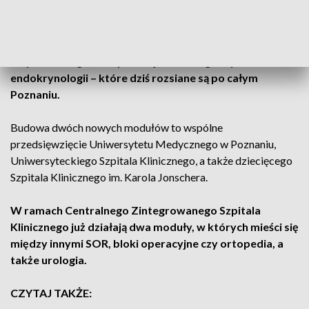
Pod skrótem AOS skrywa się
ambulatoryjna opieka
specjalistyczna.
Mówiąc inaczej
w jednym miejscu
zostaną skupione specjalistyczne poradnie – między
innymi chirurgii, naczyniowej, kardiologii czy
endokrynologii – które dziś rozsiane są po całym
Poznaniu.
Budowa dwóch nowych modułów to wspólne
przedsięwzięcie Uniwersytetu Medycznego w Poznaniu,
Uniwersyteckiego Szpitala Klinicznego, a także dziecięcego
Szpitala Klinicznego im. Karola Jonschera.
W ramach Centralnego Zintegrowanego Szpitala
Klinicznego już działają dwa moduły, w których mieści się
między innymi SOR, bloki operacyjne czy ortopedia, a
także urologia.
CZYTAJ TAKŻE: