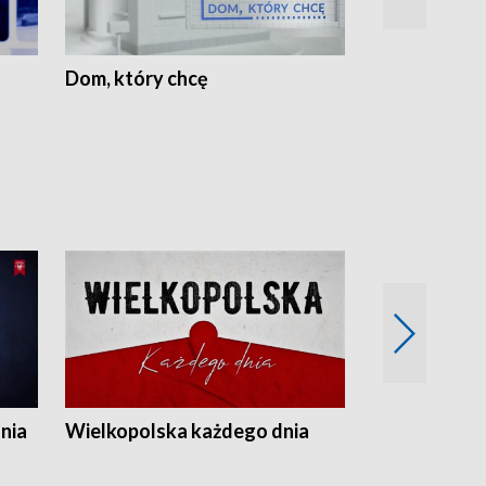
Dom, który chcę
Biznes Wielk
nia
Wielkopolska każdego dnia
Rozmowy z m