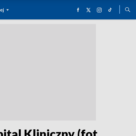
ej
tal Kliniczny (fot.