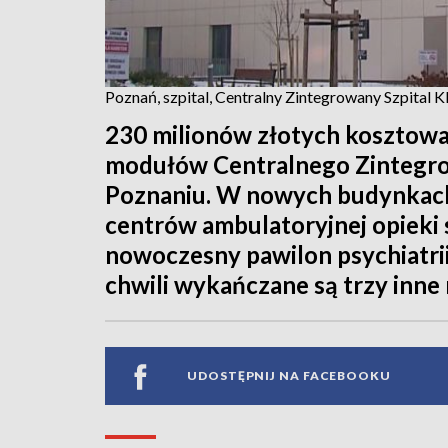
Poznań, szpital, Centralny Zintegrowany Szpital K
230 milionów złotych kosztow
modułów Centralnego Zintegro
Poznaniu. W nowych budynkach
centrów ambulatoryjnej opieki s
nowoczesny pawilon psychiatrii
chwili wykańczane są trzy inne
UDOSTĘPNIJ NA FACEBOOKU