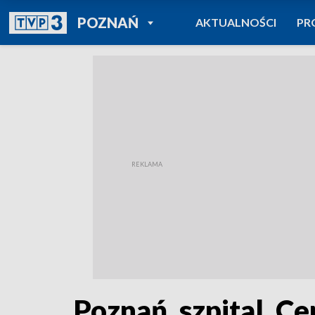
POWRÓT DO
POZNAŃ
AKTUALNOŚCI
PR
TVP REGIONY
Poznań, szpital, Ce