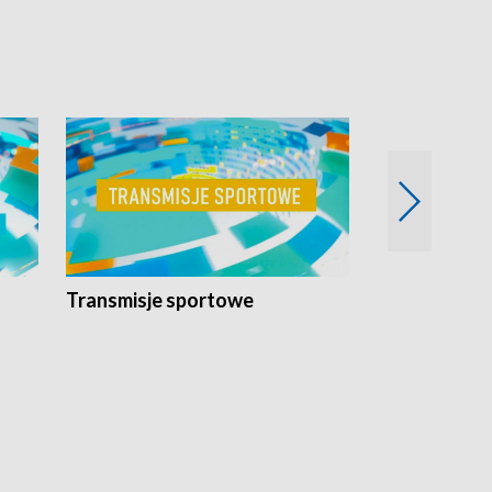
Transmisje sportowe
Reportaże s