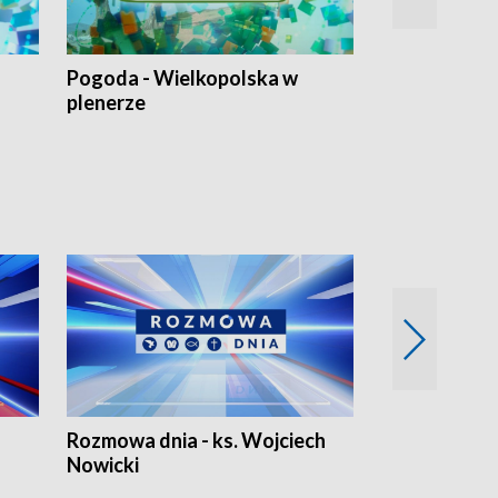
Pogoda - Wielkopolska w
Eko prognoza
plenerze
Rozmowa dnia - ks. Wojciech
Euro Fakty
Nowicki