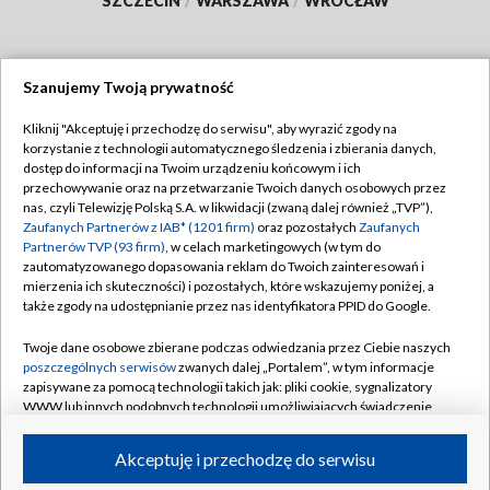
SZCZECIN
/
WARSZAWA
/
WROCŁAW
Szanujemy Twoją prywatność
Dołącz do nas:
Kliknij "Akceptuję i przechodzę do serwisu", aby wyrazić zgody na
korzystanie z technologii automatycznego śledzenia i zbierania danych,
TVP
dostęp do informacji na Twoim urządzeniu końcowym i ich
Abonament TVP
przechowywanie oraz na przetwarzanie Twoich danych osobowych przez
Regulamin TVP
nas, czyli Telewizję Polską S.A. w likwidacji (zwaną dalej również „TVP”),
Emisja w TVP
Polityka prywatności
Zaufanych Partnerów z IAB* (1201 firm)
oraz pozostałych
Zaufanych
Partnerów TVP (93 firm)
, w celach marketingowych (w tym do
Centrum informacji TVP
Moje zgody
zautomatyzowanego dopasowania reklam do Twoich zainteresowań i
mierzenia ich skuteczności) i pozostałych, które wskazujemy poniżej, a
Naziemna Telewizja Cyfrowa
Pomoc
także zgody na udostępnianie przez nas identyfikatora PPID do Google.
Sklep TVP
Biuro reklamy
Twoje dane osobowe zbierane podczas odwiedzania przez Ciebie naszych
Rada Programowa
Kontakt
poszczególnych serwisów
zwanych dalej „Portalem”, w tym informacje
zapisywane za pomocą technologii takich jak: pliki cookie, sygnalizatory
System NOS
WWW lub innych podobnych technologii umożliwiających świadczenie
dopasowanych i bezpiecznych usług, personalizację treści oraz reklam,
Informacje o nadawcy
Kanały
udostępnianie funkcji mediów społecznościowych oraz analizowanie
Akceptuję i przechodzę do serwisu
ruchu w Internecie.
Program dla prasy