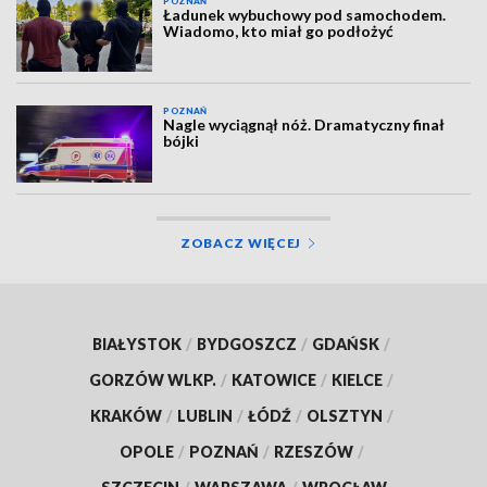
POZNAŃ
Ładunek wybuchowy pod samochodem.
Wiadomo, kto miał go podłożyć
POZNAŃ
Nagle wyciągnął nóż. Dramatyczny finał
bójki
ZOBACZ WIĘCEJ
BIAŁYSTOK
/
BYDGOSZCZ
/
GDAŃSK
/
GORZÓW WLKP.
/
KATOWICE
/
KIELCE
/
KRAKÓW
/
LUBLIN
/
ŁÓDŹ
/
OLSZTYN
/
OPOLE
/
POZNAŃ
/
RZESZÓW
/