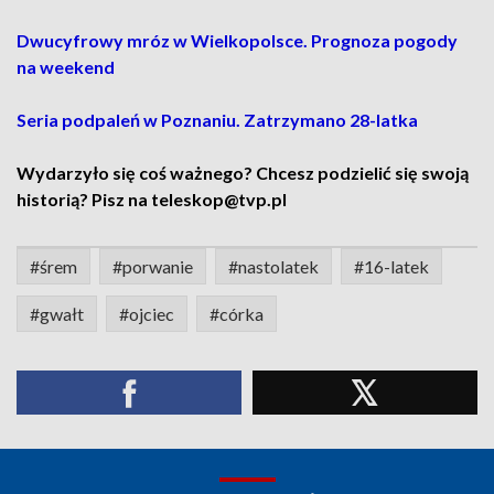
Dwucyfrowy mróz w Wielkopolsce. Prognoza pogody
na weekend
Seria podpaleń w Poznaniu. Zatrzymano 28-latka
Wydarzyło się coś ważnego? Chcesz podzielić się swoją
historią? Pisz na teleskop@tvp.pl
#śrem
#porwanie
#nastolatek
#16-latek
#gwałt
#ojciec
#córka