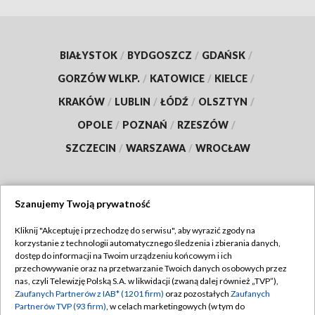
BIAŁYSTOK
/
BYDGOSZCZ
/
GDAŃSK
/
GORZÓW WLKP.
/
KATOWICE
/
KIELCE
/
KRAKÓW
/
LUBLIN
/
ŁÓDŹ
/
OLSZTYN
/
OPOLE
/
POZNAŃ
/
RZESZÓW
/
SZCZECIN
/
WARSZAWA
/
WROCŁAW
Szanujemy Twoją prywatność
Dołącz do nas:
Kliknij "Akceptuję i przechodzę do serwisu", aby wyrazić zgody na
korzystanie z technologii automatycznego śledzenia i zbierania danych,
TVP
dostęp do informacji na Twoim urządzeniu końcowym i ich
Abonament TVP
przechowywanie oraz na przetwarzanie Twoich danych osobowych przez
Regulamin TVP
nas, czyli Telewizję Polską S.A. w likwidacji (zwaną dalej również „TVP”),
Emisja w TVP
Zaufanych Partnerów z IAB* (1201 firm)
oraz pozostałych
Zaufanych
Polityka prywatności
Partnerów TVP (93 firm)
, w celach marketingowych (w tym do
Centrum informacji TVP