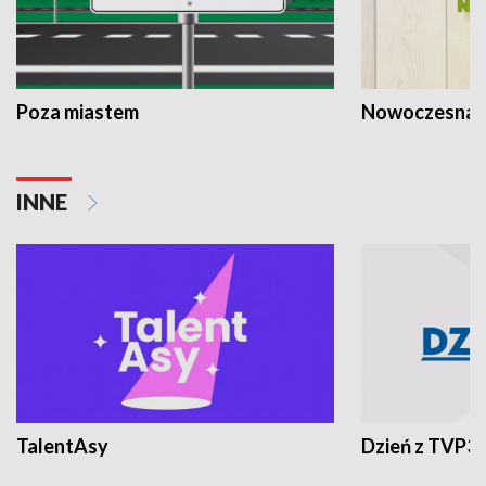
Poza miastem
Nowoczesna 
INNE
TalentAsy
Dzień z TVP3