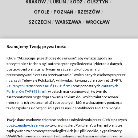
KRAKÓW
/
LUBLIN
/
ŁÓDŹ
/
OLSZTYN
/
OPOLE
/
POZNAŃ
/
RZESZÓW
/
SZCZECIN
/
WARSZAWA
/
WROCŁAW
Szanujemy Twoją prywatność
Dołącz do nas:
Kliknij "Akceptuję i przechodzę do serwisu", aby wyrazić zgody na
korzystanie z technologii automatycznego śledzenia i zbierania danych,
TVP
dostęp do informacji na Twoim urządzeniu końcowym i ich
Abonament TVP
przechowywanie oraz na przetwarzanie Twoich danych osobowych przez
Regulamin TVP
nas, czyli Telewizję Polską S.A. w likwidacji (zwaną dalej również „TVP”),
Emisja w TVP
Polityka prywatności
Zaufanych Partnerów z IAB* (1201 firm)
oraz pozostałych
Zaufanych
Partnerów TVP (93 firm)
, w celach marketingowych (w tym do
Centrum informacji TVP
Moje zgody
zautomatyzowanego dopasowania reklam do Twoich zainteresowań i
mierzenia ich skuteczności) i pozostałych, które wskazujemy poniżej, a
Naziemna Telewizja Cyfrowa
Pomoc
także zgody na udostępnianie przez nas identyfikatora PPID do Google.
Sklep TVP
Biuro reklamy
Twoje dane osobowe zbierane podczas odwiedzania przez Ciebie naszych
Rada Programowa
Kontakt
poszczególnych serwisów
zwanych dalej „Portalem”, w tym informacje
zapisywane za pomocą technologii takich jak: pliki cookie, sygnalizatory
System NOS
WWW lub innych podobnych technologii umożliwiających świadczenie