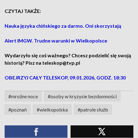
CZYTAJ TAKŻE:
Nauka języka chińskiego za darmo. Oni skorzystają
Alert IMGW. Trudne warunki w Wielkopolsce
Wydarzyło się coś ważnego? Chcesz podzielić się swoją
historią? Pisz na teleskop@tvp.pl
OBEJRZYJ CAŁY TELESKOP, 09.01.2026, GODZ. 18:30
#mroźne noce
#osoby w kryzysie bezdomności
#poznań
#wielkopolska
#patrole służb