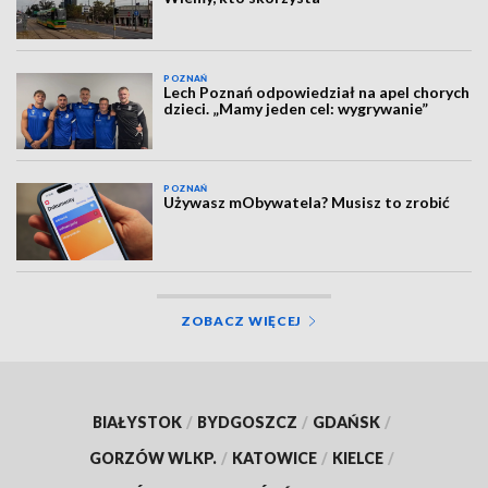
POZNAŃ
Lech Poznań odpowiedział na apel chorych
dzieci. „Mamy jeden cel: wygrywanie”
POZNAŃ
Używasz mObywatela? Musisz to zrobić
ZOBACZ WIĘCEJ
BIAŁYSTOK
/
BYDGOSZCZ
/
GDAŃSK
/
GORZÓW WLKP.
/
KATOWICE
/
KIELCE
/