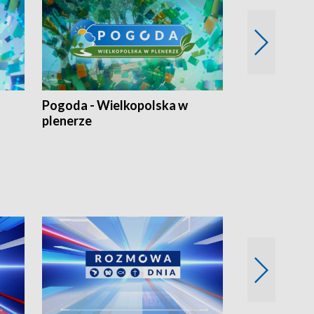
Pogoda - Wielkopolska w
Eko prognoza
plenerze