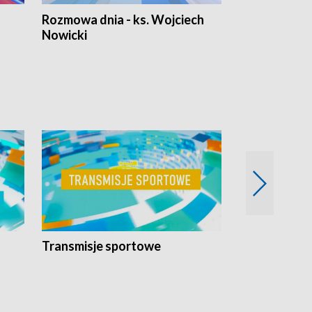
Rozmowa dnia - ks. Wojciech
Euro Fakty
Nowicki
Transmisje sportowe
Reportaże s