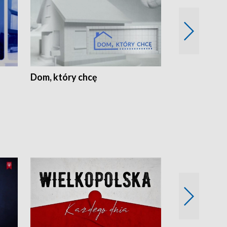
Dom, który chcę
Biznes Wielk