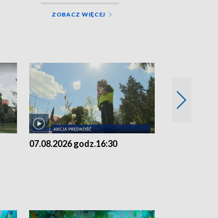
ZOBACZ WIĘCEJ
07.08.2026 godz.16:30
07.08.2026 g