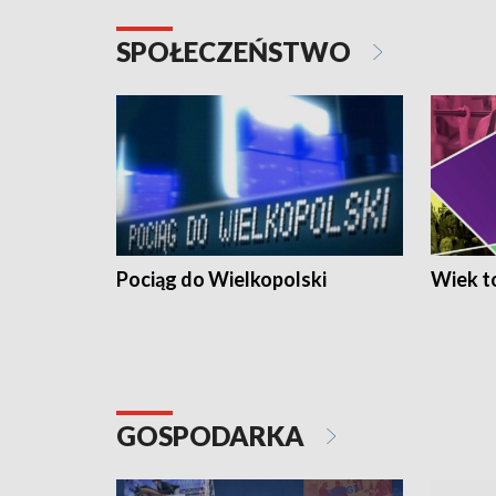
SPOŁECZEŃSTWO
Pociąg do Wielkopolski
Wiek to
GOSPODARKA