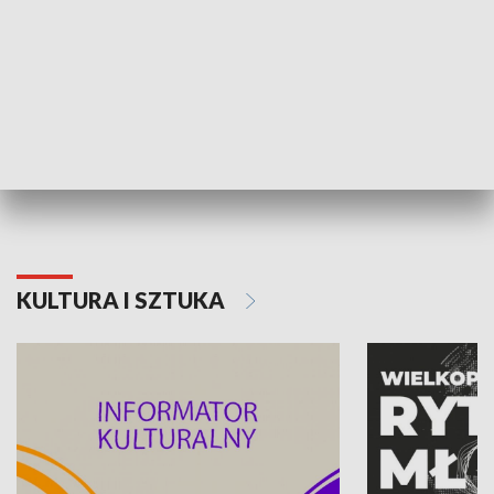
70. rocznica Powstania
Narodowy Dzi
Poznańskiego Czerwca 1956 roku
Powstania Wi
KULTURA I SZTUKA