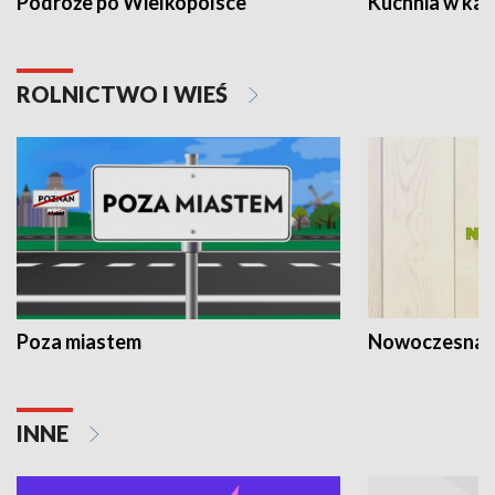
Podróże po Wielkopolsce
Kuchnia w ka
ROLNICTWO I WIEŚ
Poza miastem
Nowoczesna 
INNE