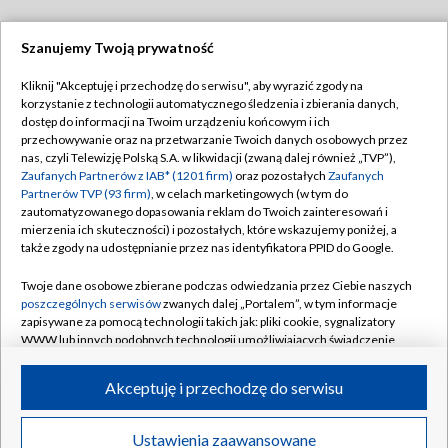
Szanujemy Twoją prywatność
Dołącz do nas:
Kliknij "Akceptuję i przechodzę do serwisu", aby wyrazić zgody na
korzystanie z technologii automatycznego śledzenia i zbierania danych,
TVP
dostęp do informacji na Twoim urządzeniu końcowym i ich
Abonament TVP
przechowywanie oraz na przetwarzanie Twoich danych osobowych przez
Regulamin TVP
nas, czyli Telewizję Polską S.A. w likwidacji (zwaną dalej również „TVP”),
Emisja w TVP
Zaufanych Partnerów z IAB* (1201 firm)
oraz pozostałych
Zaufanych
Polityka prywatności
Partnerów TVP (93 firm)
, w celach marketingowych (w tym do
Centrum informacji TVP
Moje zgody
zautomatyzowanego dopasowania reklam do Twoich zainteresowań i
mierzenia ich skuteczności) i pozostałych, które wskazujemy poniżej, a
Naziemna Telewizja Cyfrowa
Pomoc
także zgody na udostępnianie przez nas identyfikatora PPID do Google.
Sklep TVP
Biuro reklamy
Twoje dane osobowe zbierane podczas odwiedzania przez Ciebie naszych
Rada Programowa
poszczególnych serwisów
zwanych dalej „Portalem”, w tym informacje
Kontakt
zapisywane za pomocą technologii takich jak: pliki cookie, sygnalizatory
System NOS
WWW lub innych podobnych technologii umożliwiających świadczenie
dopasowanych i bezpiecznych usług, personalizację treści oraz reklam,
Informacje o nadawcy
Kanały
udostępnianie funkcji mediów społecznościowych oraz analizowanie
Akceptuję i przechodzę do serwisu
ruchu w Internecie.
Program dla prasy
©2026 Telewizja Polska S.A. w likwidacji
Biuro Reklamy
Twoje dane osobowe zbierane podczas odwiedzania przez Ciebie
Ustawienia zaawansowane