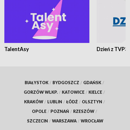
TalentAsy
Dzień z TVP3
BIAŁYSTOK
/
BYDGOSZCZ
/
GDAŃSK
/
GORZÓW WLKP.
/
KATOWICE
/
KIELCE
/
KRAKÓW
/
LUBLIN
/
ŁÓDŹ
/
OLSZTYN
/
OPOLE
/
POZNAŃ
/
RZESZÓW
/
SZCZECIN
/
WARSZAWA
/
WROCŁAW