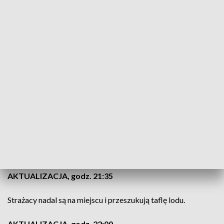
Ze zgłoszenia od świadka wynikało, że
dwie osoby miały wpaść pod taflę lodu na
Jeziorze Swarzędzkim. Działamy na
miejscu i przeszukujemy taflę lodu. Na
razie nikogo nie znaleźliśmy
– powiedział nam oficer dyżurny wielkopolskich strażaków.
Służby szukają miejsca,
w którym lód mógł się załamać
. Do
akcji zadysponowano
13
zastępów straży pożarnej.
AKTUALIZACJA, godz. 21:35
Strażacy nadal są na miejscu i przeszukują taflę lodu.
AKTUALIZACJA, godz. 22:00