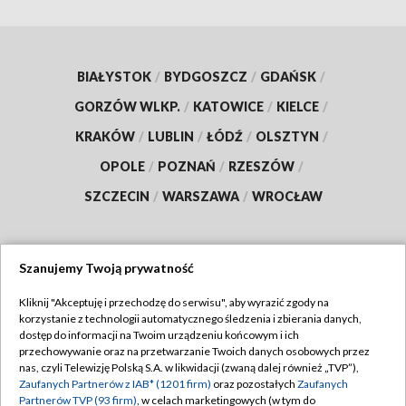
BIAŁYSTOK
/
BYDGOSZCZ
/
GDAŃSK
/
GORZÓW WLKP.
/
KATOWICE
/
KIELCE
/
KRAKÓW
/
LUBLIN
/
ŁÓDŹ
/
OLSZTYN
/
OPOLE
/
POZNAŃ
/
RZESZÓW
/
SZCZECIN
/
WARSZAWA
/
WROCŁAW
Szanujemy Twoją prywatność
Dołącz do nas:
Kliknij "Akceptuję i przechodzę do serwisu", aby wyrazić zgody na
korzystanie z technologii automatycznego śledzenia i zbierania danych,
TVP
dostęp do informacji na Twoim urządzeniu końcowym i ich
Abonament TVP
przechowywanie oraz na przetwarzanie Twoich danych osobowych przez
Regulamin TVP
nas, czyli Telewizję Polską S.A. w likwidacji (zwaną dalej również „TVP”),
Emisja w TVP
Polityka prywatności
Zaufanych Partnerów z IAB* (1201 firm)
oraz pozostałych
Zaufanych
Partnerów TVP (93 firm)
, w celach marketingowych (w tym do