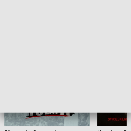
Flesz Targowy
rAZem zmieni
HISTORIA