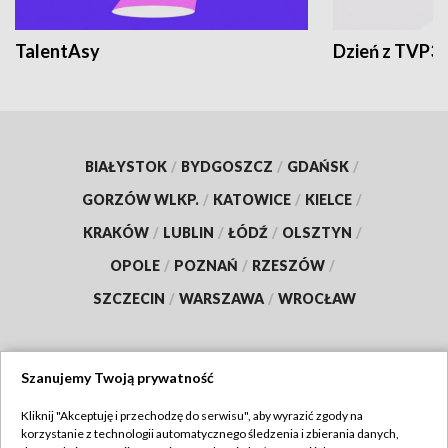
TalentAsy
Dzień z TVP3
BIAŁYSTOK
/
BYDGOSZCZ
/
GDAŃSK
/
GORZÓW WLKP.
/
KATOWICE
/
KIELCE
/
KRAKÓW
/
LUBLIN
/
ŁÓDŹ
/
OLSZTYN
/
OPOLE
/
POZNAŃ
/
RZESZÓW
/
SZCZECIN
/
WARSZAWA
/
WROCŁAW
Szanujemy Twoją prywatność
Dołącz do nas:
Kliknij "Akceptuję i przechodzę do serwisu", aby wyrazić zgody na
korzystanie z technologii automatycznego śledzenia i zbierania danych,
TVP