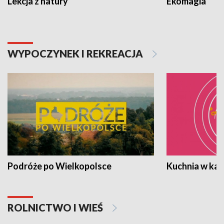
Lekcja z natury
Ekomagia
WYPOCZYNEK I REKREACJA
Podróże po Wielkopolsce
Kuchnia w ka
ROLNICTWO I WIEŚ