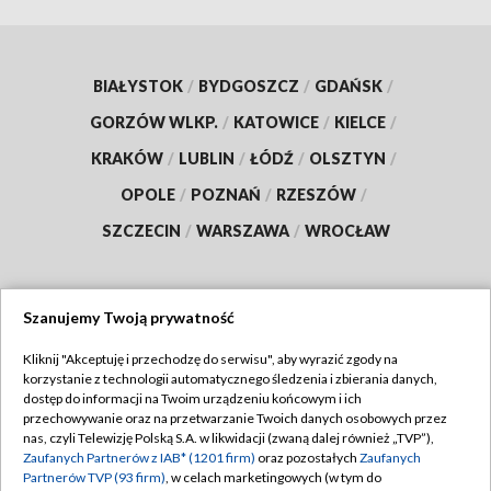
BIAŁYSTOK
/
BYDGOSZCZ
/
GDAŃSK
/
GORZÓW WLKP.
/
KATOWICE
/
KIELCE
/
KRAKÓW
/
LUBLIN
/
ŁÓDŹ
/
OLSZTYN
/
OPOLE
/
POZNAŃ
/
RZESZÓW
/
SZCZECIN
/
WARSZAWA
/
WROCŁAW
Szanujemy Twoją prywatność
Dołącz do nas:
Kliknij "Akceptuję i przechodzę do serwisu", aby wyrazić zgody na
korzystanie z technologii automatycznego śledzenia i zbierania danych,
TVP
dostęp do informacji na Twoim urządzeniu końcowym i ich
Abonament TVP
przechowywanie oraz na przetwarzanie Twoich danych osobowych przez
Regulamin TVP
nas, czyli Telewizję Polską S.A. w likwidacji (zwaną dalej również „TVP”),
Emisja w TVP
Zaufanych Partnerów z IAB* (1201 firm)
oraz pozostałych
Zaufanych
Polityka prywatności
Partnerów TVP (93 firm)
, w celach marketingowych (w tym do
Centrum informacji TVP