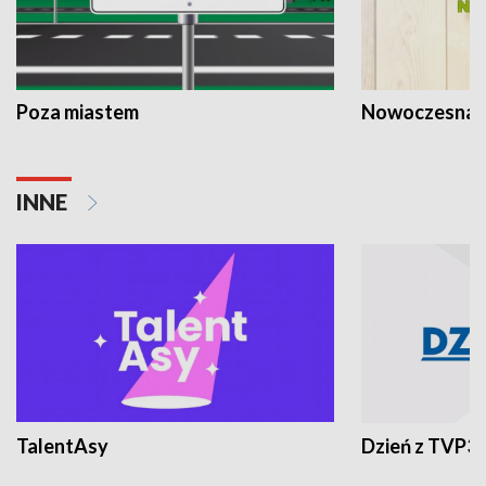
Poza miastem
Nowoczesna 
INNE
TalentAsy
Dzień z TVP3