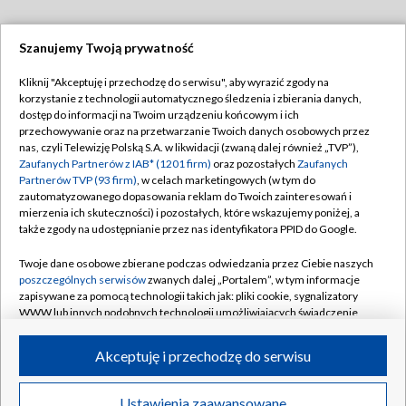
Szanujemy Twoją prywatność
Dołącz do nas:
Kliknij "Akceptuję i przechodzę do serwisu", aby wyrazić zgody na
korzystanie z technologii automatycznego śledzenia i zbierania danych,
TVP
dostęp do informacji na Twoim urządzeniu końcowym i ich
Abonament TVP
przechowywanie oraz na przetwarzanie Twoich danych osobowych przez
Regulamin TVP
nas, czyli Telewizję Polską S.A. w likwidacji (zwaną dalej również „TVP”),
Emisja w TVP
Polityka prywatności
Zaufanych Partnerów z IAB* (1201 firm)
oraz pozostałych
Zaufanych
Partnerów TVP (93 firm)
, w celach marketingowych (w tym do
Centrum informacji TVP
Moje zgody
zautomatyzowanego dopasowania reklam do Twoich zainteresowań i
mierzenia ich skuteczności) i pozostałych, które wskazujemy poniżej, a
Naziemna Telewizja Cyfrowa
Pomoc
także zgody na udostępnianie przez nas identyfikatora PPID do Google.
Sklep TVP
Biuro reklamy
Twoje dane osobowe zbierane podczas odwiedzania przez Ciebie naszych
Rada Programowa
Kontakt
poszczególnych serwisów
zwanych dalej „Portalem”, w tym informacje
zapisywane za pomocą technologii takich jak: pliki cookie, sygnalizatory
System NOS
WWW lub innych podobnych technologii umożliwiających świadczenie
dopasowanych i bezpiecznych usług, personalizację treści oraz reklam,
Informacje o nadawcy
Kanały
udostępnianie funkcji mediów społecznościowych oraz analizowanie
Akceptuję i przechodzę do serwisu
ruchu w Internecie.
Program dla prasy
©2026 Telewizja Polska S.A. w likwidacji
Biuro Reklamy
Twoje dane osobowe zbierane podczas odwiedzania przez Ciebie
Ustawienia zaawansowane