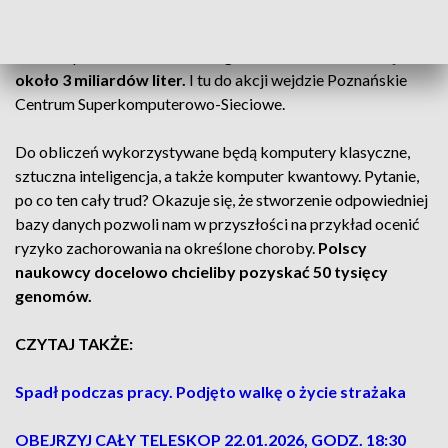
Kiedy już próbki zostaną pobrane, trzeba będzie je poddać
analizie, ponieważ
DNA każdego człowieka składa się z
około 3 miliardów liter.
I tu do akcji wejdzie Poznańskie
Centrum Superkomputerowo-Sieciowe.
Do obliczeń wykorzystywane będą komputery klasyczne,
sztuczna inteligencja, a także komputer kwantowy. Pytanie,
po co ten cały trud? Okazuje się, że stworzenie odpowiedniej
bazy danych pozwoli nam w przyszłości na przykład ocenić
ryzyko zachorowania na określone choroby.
Polscy
naukowcy docelowo chcieliby pozyskać 50 tysięcy
genomów.
CZYTAJ TAKŻE:
Spadł podczas pracy. Podjęto walkę o życie strażaka
OBEJRZYJ CAŁY TELESKOP 22.01.2026, GODZ. 18:30