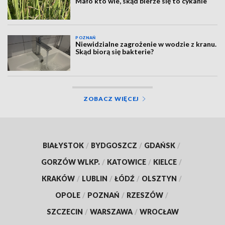
Mało kto wie, skąd bierze się to cykanie
POZNAŃ
Niewidzialne zagrożenie w wodzie z kranu.
Skąd biorą się bakterie?
ZOBACZ WIĘCEJ
BIAŁYSTOK
/
BYDGOSZCZ
/
GDAŃSK
/
GORZÓW WLKP.
/
KATOWICE
/
KIELCE
/
KRAKÓW
/
LUBLIN
/
ŁÓDŹ
/
OLSZTYN
/
OPOLE
/
POZNAŃ
/
RZESZÓW
/
SZCZECIN
/
WARSZAWA
/
WROCŁAW