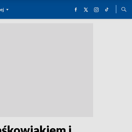
ej
aśkowiakiem i