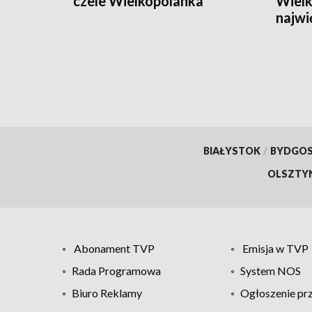
czele Wielkopolanka
Wielk
najwi
[ZDJ
BIAŁYSTOK
/
BYDGO
OLSZTY
Abonament TVP
Emisja w TVP
Rada Programowa
System NOS
Biuro Reklamy
Ogłoszenie pr