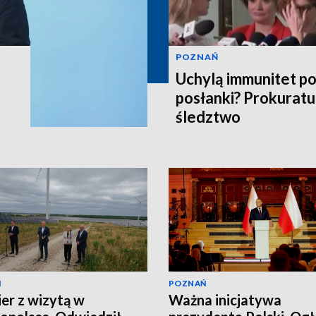
POZNAŃ
Uchylą immunitet p
posłanki? Prokuratu
śledztwo
Ń
POZNAŃ
er z wizytą w
Ważna inicjatywa