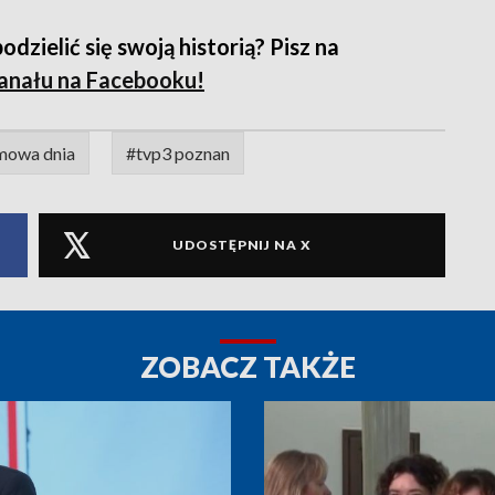
zielić się swoją historią? Pisz na
anału na Facebooku
!
mowa dnia
#tvp3 poznan
UDOSTĘPNIJ NA X
ZOBACZ TAKŻE