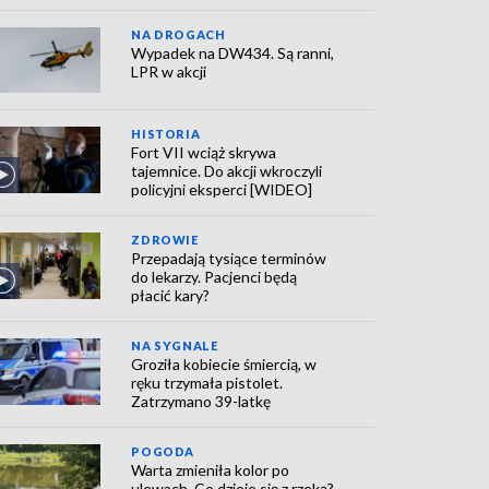
NA DROGACH
Wypadek na DW434. Są ranni,
LPR w akcji
HISTORIA
Fort VII wciąż skrywa
tajemnice. Do akcji wkroczyli
policyjni eksperci [WIDEO]
ZDROWIE
Przepadają tysiące terminów
do lekarzy. Pacjenci będą
płacić kary?
NA SYGNALE
Groziła kobiecie śmiercią, w
ręku trzymała pistolet.
Zatrzymano 39-latkę
POGODA
Warta zmieniła kolor po
ulewach. Co dzieje się z rzeką?