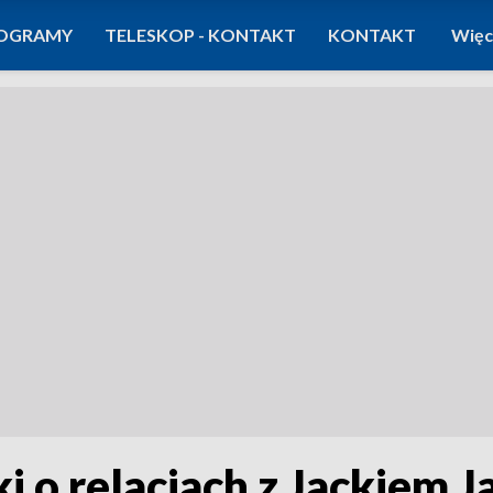
OGRAMY
TELESKOP - KONTAKT
KONTAKT
Więc
 o relacjach z Jackiem J