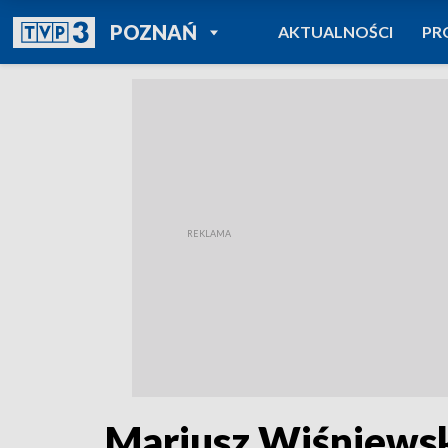
POWRÓT DO
POZNAŃ
AKTUALNOŚCI
PR
TVP REGIONY
Mariusz Wiśniewski