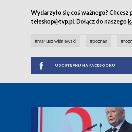
Wydarzyło się coś ważnego? Chcesz pod
teleskop@tvp.pl.
Dołącz do naszego
k
#mariusz wiśniewski
#poznan
#roz
UDOSTĘPNIJ NA FACEBOOKU