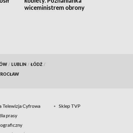
osił
kobiety. Poznanianka
wiceministrem obrony
a
KÓW
/
LUBLIN
/
ŁÓDŹ
/
ROCŁAW
 Telewizja Cyfrowa
Sklep TVP
la prasy
tograficzny