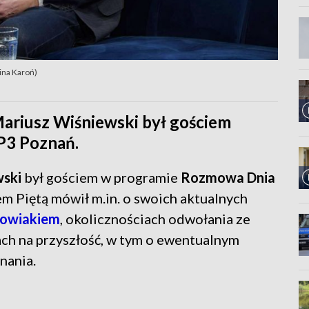
ina Karoń)
ariusz Wiśniewski był gościem
3 Poznań.
wski
był gościem w programie
Rozmowa Dnia
 Piętą mówił m.in. o swoich aktualnych
kowiakiem
, okolicznościach odwołania ze
ch na przyszłość, w tym o ewentualnym
nania.