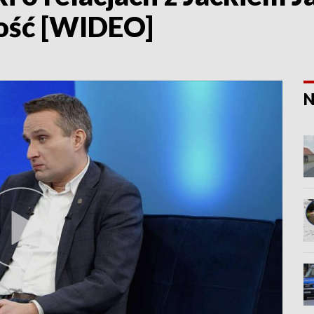
łość [WIDEO]
N