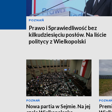
POZNAŃ
Prawo i Sprawiedliwość bez
kilkudziesięciu posłów. Na liście
politycy z Wielkopolski
POZNAŃ
POZNA
Nowa partia w Sejmie. Na jej
Premi