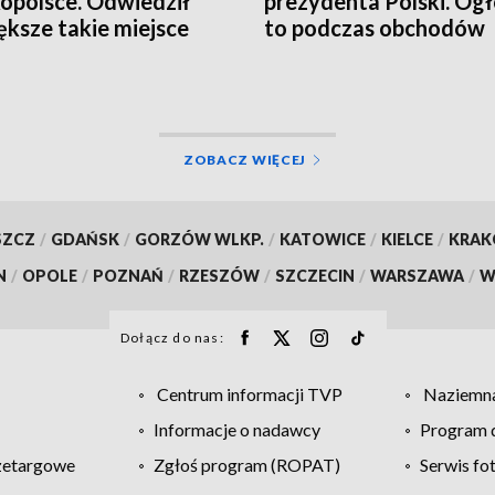
opolsce. Odwiedził
prezydenta Polski. Ogł
ększe takie miejsce
to podczas obchodów
ĘCIA, WIDEO]
Poznańskiego Czerwc
ZOBACZ WIĘCEJ
SZCZ
/
GDAŃSK
/
GORZÓW WLKP.
/
KATOWICE
/
KIELCE
/
KRA
N
/
OPOLE
/
POZNAŃ
/
RZESZÓW
/
SZCZECIN
/
WARSZAWA
/
W
Dołącz do nas:
Centrum informacji TVP
Naziemna
Informacje o nadawcy
Program d
zetargowe
Zgłoś program (ROPAT)
Serwis fo