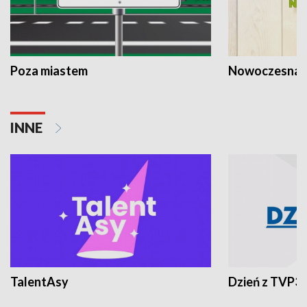
Poza miastem
Nowoczesna 
INNE
TalentAsy
Dzień z TVP3