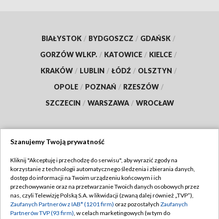
BIAŁYSTOK
/
BYDGOSZCZ
/
GDAŃSK
/
GORZÓW WLKP.
/
KATOWICE
/
KIELCE
/
KRAKÓW
/
LUBLIN
/
ŁÓDŹ
/
OLSZTYN
/
OPOLE
/
POZNAŃ
/
RZESZÓW
/
SZCZECIN
/
WARSZAWA
/
WROCŁAW
Szanujemy Twoją prywatność
Dołącz do nas:
Kliknij "Akceptuję i przechodzę do serwisu", aby wyrazić zgody na
korzystanie z technologii automatycznego śledzenia i zbierania danych,
TVP
dostęp do informacji na Twoim urządzeniu końcowym i ich
Abonament TVP
przechowywanie oraz na przetwarzanie Twoich danych osobowych przez
Regulamin TVP
nas, czyli Telewizję Polską S.A. w likwidacji (zwaną dalej również „TVP”),
Emisja w TVP
Zaufanych Partnerów z IAB* (1201 firm)
oraz pozostałych
Zaufanych
Polityka prywatności
Partnerów TVP (93 firm)
, w celach marketingowych (w tym do
Centrum informacji TVP