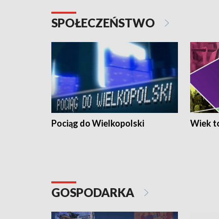
SPOŁECZEŃSTWO
Pociąg do Wielkopolski
Wiek to
GOSPODARKA