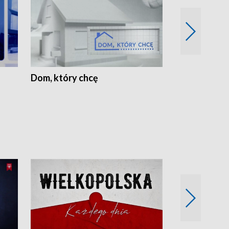
Dom, który chcę
Biznes Wielk