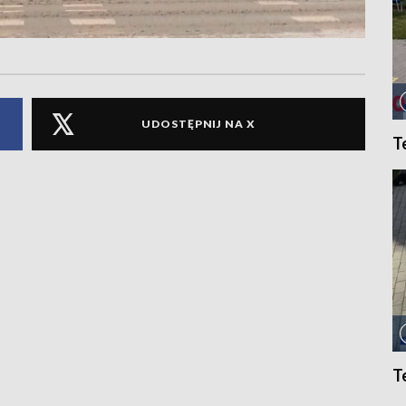
UDOSTĘPNIJ NA X
T
T