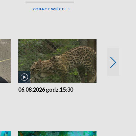
ZOBACZ WIĘCEJ
06.08.2026 godz.15:30
05.08.2026 g