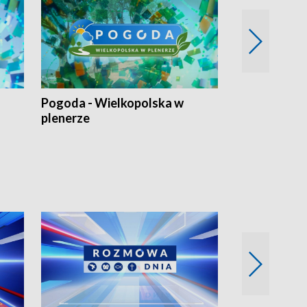
Pogoda - Wielkopolska w
Eko prognoza
plenerze