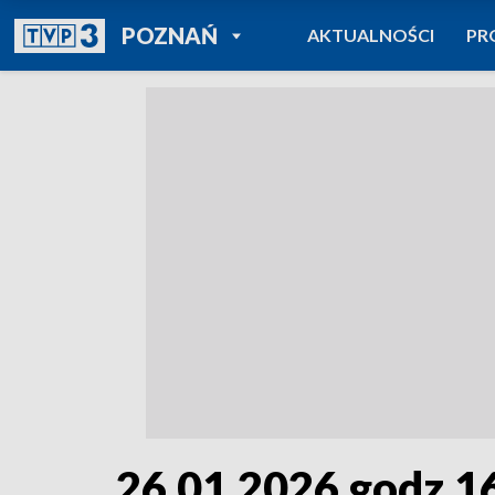
POWRÓT DO
POZNAŃ
AKTUALNOŚCI
PR
TVP REGIONY
26.01.2026 godz.1