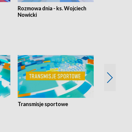
Rozmowa dnia - ks. Wojciech
Euro Fakty
Nowicki
Transmisje sportowe
Reportaże s