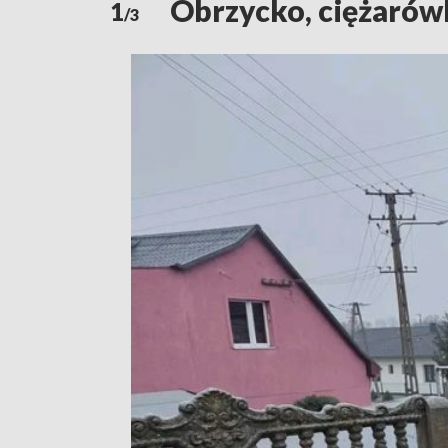
Obrzycko, ciężarów
1
/3