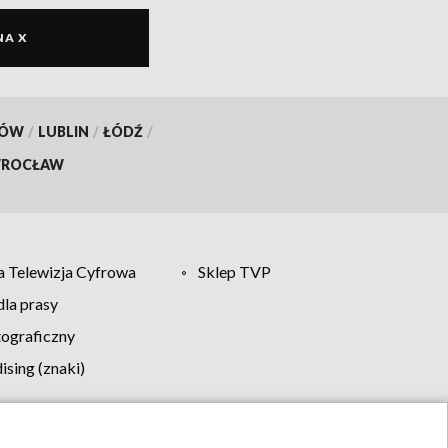
NA X
KÓW
/
LUBLIN
/
ŁÓDŹ
/
ROCŁAW
 Telewizja Cyfrowa
Sklep TVP
la prasy
tograficzny
sing (znaki)