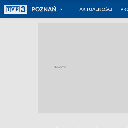
POWRÓT DO
POZNAŃ
AKTUALNOŚCI
PR
TVP REGIONY