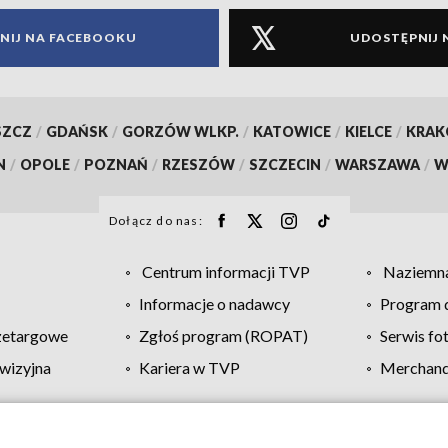
NIJ NA FACEBOOKU
UDOSTĘPNIJ 
SZCZ
/
GDAŃSK
/
GORZÓW WLKP.
/
KATOWICE
/
KIELCE
/
KRA
N
/
OPOLE
/
POZNAŃ
/
RZESZÓW
/
SZCZECIN
/
WARSZAWA
/
W
Dołącz do nas:
Centrum informacji TVP
Naziemna
Informacje o nadawcy
Program d
zetargowe
Zgłoś program (ROPAT)
Serwis fo
wizyjna
Kariera w TVP
Merchandi