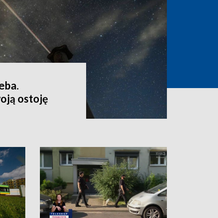
eba.
oją ostoję