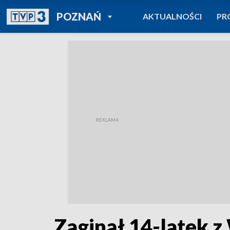
POWRÓT DO
POZNAŃ
AKTUALNOŚCI
PR
TVP REGIONY
Zaginął 14-latek z