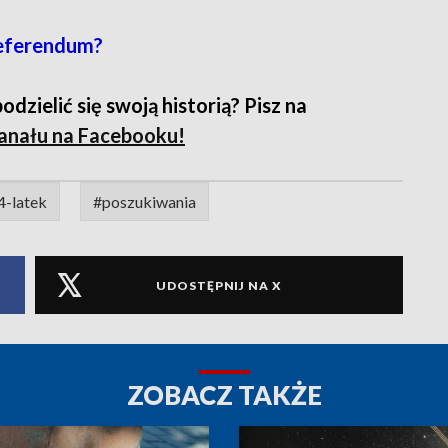
referendum?
zielić się swoją historią? Pisz na
anału na Facebooku
!
4-latek
#poszukiwania
UDOSTĘPNIJ NA X
ZOBACZ TAKŻE