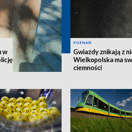
POZNAŃ
u w
Gwiazdy znikają z ni
licję
Wielkopolska ma sw
ciemności