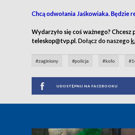
Chcą odwołania Jaśkowiaka. Będzie 
Wydarzyło się coś ważnego? Chcesz pod
teleskop@tvp.pl.
Dołącz do naszego
k
#zaginiony
#policja
#koło
#1
UDOSTĘPNIJ NA FACEBOOKU