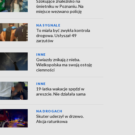
Szokujące znalezisko na
śmietniku w Poznaniu. Na
miejsce wezwano policję
NA SYGNALE
To miała być zwykła kontrola
drogowa. Usłyszał 49
zarzutów
INNE
Gwiazdy znikają z nieba.
Wielkopolska ma swoją ostoję
ciemności
INNE
19-latka wakacje spędzi w
areszcie. Nie działała sama
NA DROGACH
Skuter uderzył w drzewo.
Akcja ratunkowa