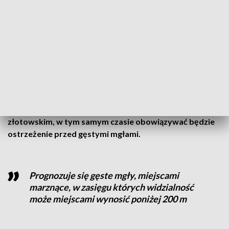
- ostrzega IMGW.
CZYTAJ TEŻ:
Ciężarówka wpadła w poślizg i
staranowała budynek
Gęste mgły
Z kolei na północy województwa,
w powiatach pilskim i
złotowskim, w tym samym czasie obowiązywać będzie
ostrzeżenie przed gęstymi mgłami.
Prognozuje się gęste mgły, miejscami
marznące, w zasięgu których widzialność
może miejscami wynosić poniżej 200 m