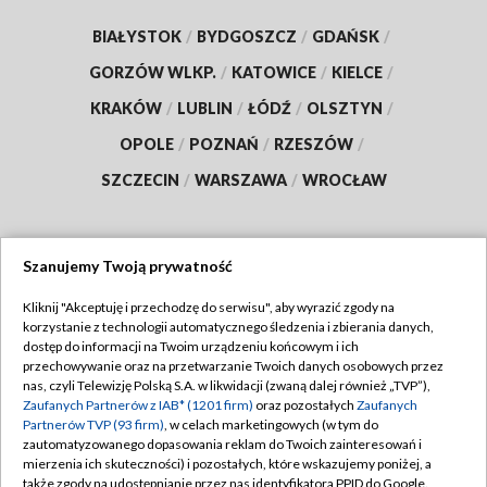
BIAŁYSTOK
/
BYDGOSZCZ
/
GDAŃSK
/
GORZÓW WLKP.
/
KATOWICE
/
KIELCE
/
KRAKÓW
/
LUBLIN
/
ŁÓDŹ
/
OLSZTYN
/
OPOLE
/
POZNAŃ
/
RZESZÓW
/
SZCZECIN
/
WARSZAWA
/
WROCŁAW
Szanujemy Twoją prywatność
Dołącz do nas:
Kliknij "Akceptuję i przechodzę do serwisu", aby wyrazić zgody na
korzystanie z technologii automatycznego śledzenia i zbierania danych,
TVP
dostęp do informacji na Twoim urządzeniu końcowym i ich
Abonament TVP
przechowywanie oraz na przetwarzanie Twoich danych osobowych przez
Regulamin TVP
nas, czyli Telewizję Polską S.A. w likwidacji (zwaną dalej również „TVP”),
Emisja w TVP
Polityka prywatności
Zaufanych Partnerów z IAB* (1201 firm)
oraz pozostałych
Zaufanych
Partnerów TVP (93 firm)
, w celach marketingowych (w tym do
Centrum informacji TVP
Moje zgody
zautomatyzowanego dopasowania reklam do Twoich zainteresowań i
mierzenia ich skuteczności) i pozostałych, które wskazujemy poniżej, a
Naziemna Telewizja Cyfrowa
Pomoc
także zgody na udostępnianie przez nas identyfikatora PPID do Google.