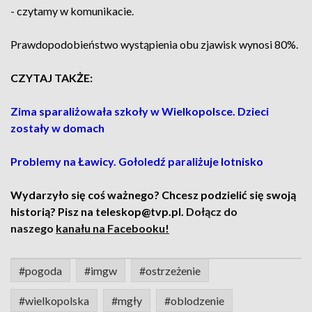
- czytamy w komunikacie.
Prawdopodobieństwo wystąpienia obu zjawisk wynosi 80%.
CZYTAJ TAKŻE:
Zima sparaliżowała szkoły w Wielkopolsce. Dzieci
zostały w domach
Problemy na Ławicy. Gołoledź paraliżuje lotnisko
Wydarzyło się coś ważnego? Chcesz podzielić się swoją
historią? Pisz na teleskop@tvp.pl.
Dołącz do
naszego
kanału na Facebooku
!
#pogoda
#imgw
#ostrzeżenie
#wielkopolska
#mgły
#oblodzenie