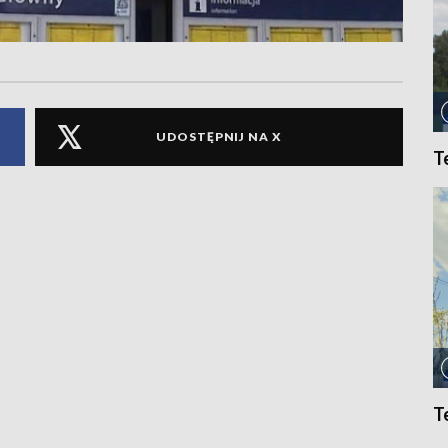
UDOSTĘPNIJ NA X
T
T