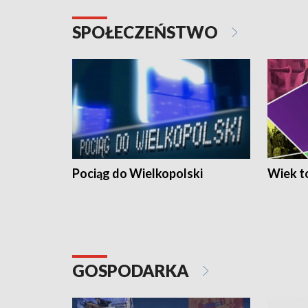
SPOŁECZEŃSTWO
Pociąg do Wielkopolski
Wiek to
GOSPODARKA