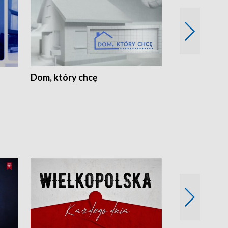
Dom, który chcę
Biznes Wielk