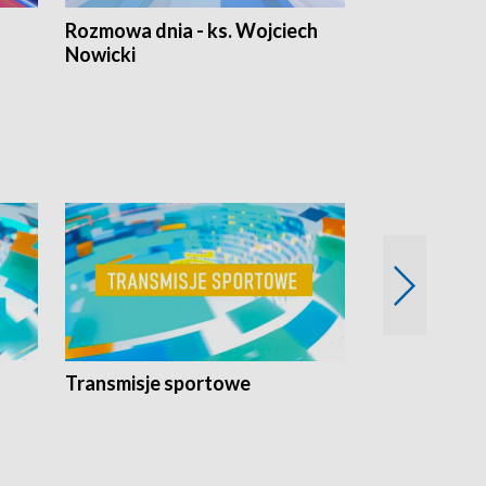
Rozmowa dnia - ks. Wojciech
Euro Fakty
Nowicki
Transmisje sportowe
Reportaże s