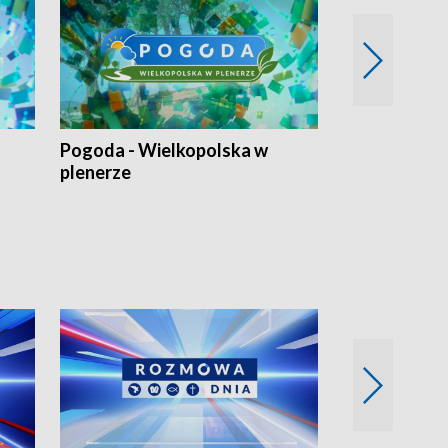
Pogoda - Wielkopolska w
Eko prognoza
plenerze