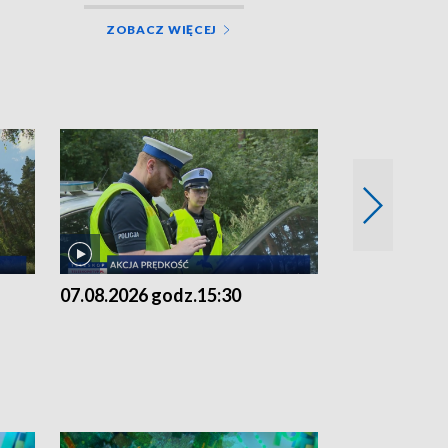
ZOBACZ WIĘCEJ
07.08.2026 godz.15:30
06.08.2026 g