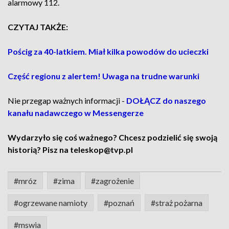
alarmowy 112.
CZYTAJ TAKŻE:
Pościg za 40-latkiem. Miał kilka powodów do ucieczki
Część regionu z alertem! Uwaga na trudne warunki
Nie przegap ważnych informacji -
DOŁĄCZ do naszego
kanału nadawczego w Messengerze
Wydarzyło się coś ważnego? Chcesz podzielić się swoją
historią? Pisz na teleskop@tvp.pl
#mróz
#zima
#zagrożenie
#ogrzewane namioty
#poznań
#straż pożarna
#mswia