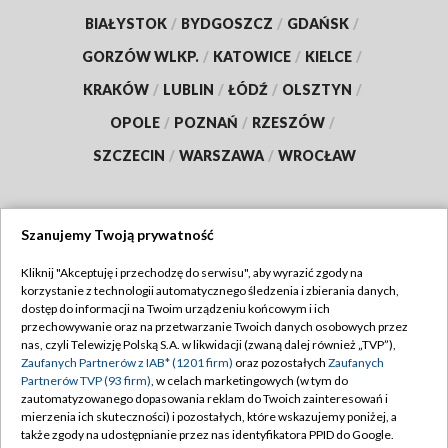
BIAŁYSTOK
/
BYDGOSZCZ
/
GDAŃSK
/
GORZÓW WLKP.
/
KATOWICE
/
KIELCE
/
KRAKÓW
/
LUBLIN
/
ŁÓDŹ
/
OLSZTYN
/
OPOLE
/
POZNAŃ
/
RZESZÓW
/
SZCZECIN
/
WARSZAWA
/
WROCŁAW
Szanujemy Twoją prywatność
Dołącz do nas:
Kliknij "Akceptuję i przechodzę do serwisu", aby wyrazić zgody na
korzystanie z technologii automatycznego śledzenia i zbierania danych,
TVP
dostęp do informacji na Twoim urządzeniu końcowym i ich
Abonament TVP
przechowywanie oraz na przetwarzanie Twoich danych osobowych przez
Regulamin TVP
nas, czyli Telewizję Polską S.A. w likwidacji (zwaną dalej również „TVP”),
Emisja w TVP
Polityka prywatności
Zaufanych Partnerów z IAB* (1201 firm)
oraz pozostałych
Zaufanych
Partnerów TVP (93 firm)
, w celach marketingowych (w tym do
Centrum informacji TVP
Moje zgody
zautomatyzowanego dopasowania reklam do Twoich zainteresowań i
mierzenia ich skuteczności) i pozostałych, które wskazujemy poniżej, a
Naziemna Telewizja Cyfrowa
Pomoc
także zgody na udostępnianie przez nas identyfikatora PPID do Google.