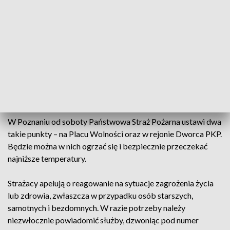
Ministerstwem Spraw Wewnętrznych i
Administracji, podjęto decyzję o
uruchomieniu ogrzewanych punktów
namiotowych
– poinformowała Komenda Wojewódzka Państwowej Straży
Pożarnej w Poznaniu.
W Poznaniu od soboty Państwowa Straż Pożarna ustawi dwa
takie punkty – na Placu Wolności oraz w rejonie Dworca PKP.
Będzie można w nich ogrzać się i bezpiecznie przeczekać
najniższe temperatury.
Strażacy apelują o reagowanie na sytuacje zagrożenia życia
lub zdrowia, zwłaszcza w przypadku osób starszych,
samotnych i bezdomnych. W razie potrzeby należy
niezwłocznie powiadomić służby, dzwoniąc pod numer