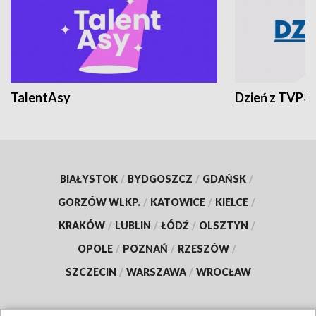
TalentAsy
Dzień z TVP3
BIAŁYSTOK
/
BYDGOSZCZ
/
GDAŃSK
/
GORZÓW WLKP.
/
KATOWICE
/
KIELCE
/
KRAKÓW
/
LUBLIN
/
ŁÓDŹ
/
OLSZTYN
/
OPOLE
/
POZNAŃ
/
RZESZÓW
/
SZCZECIN
/
WARSZAWA
/
WROCŁAW