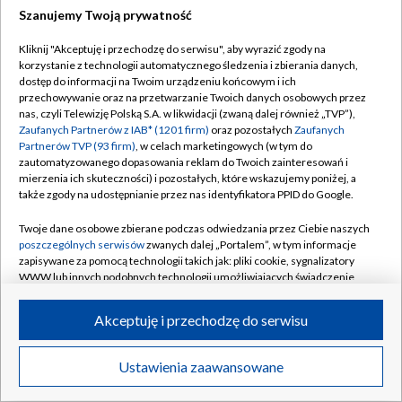
Szanujemy Twoją prywatność
Dołącz do nas:
Kliknij "Akceptuję i przechodzę do serwisu", aby wyrazić zgody na
korzystanie z technologii automatycznego śledzenia i zbierania danych,
TVP
dostęp do informacji na Twoim urządzeniu końcowym i ich
Abonament TVP
przechowywanie oraz na przetwarzanie Twoich danych osobowych przez
Regulamin TVP
nas, czyli Telewizję Polską S.A. w likwidacji (zwaną dalej również „TVP”),
Emisja w TVP
Zaufanych Partnerów z IAB* (1201 firm)
oraz pozostałych
Zaufanych
Polityka prywatności
Partnerów TVP (93 firm)
, w celach marketingowych (w tym do
Centrum informacji TVP
Moje zgody
zautomatyzowanego dopasowania reklam do Twoich zainteresowań i
mierzenia ich skuteczności) i pozostałych, które wskazujemy poniżej, a
Naziemna Telewizja Cyfrowa
Pomoc
także zgody na udostępnianie przez nas identyfikatora PPID do Google.
Sklep TVP
Biuro reklamy
Twoje dane osobowe zbierane podczas odwiedzania przez Ciebie naszych
Rada Programowa
poszczególnych serwisów
zwanych dalej „Portalem”, w tym informacje
Kontakt
zapisywane za pomocą technologii takich jak: pliki cookie, sygnalizatory
System NOS
WWW lub innych podobnych technologii umożliwiających świadczenie
dopasowanych i bezpiecznych usług, personalizację treści oraz reklam,
Informacje o nadawcy
Kanały
udostępnianie funkcji mediów społecznościowych oraz analizowanie
Akceptuję i przechodzę do serwisu
ruchu w Internecie.
Program dla prasy
©2026 Telewizja Polska S.A. w likwidacji
Biuro Reklamy
Twoje dane osobowe zbierane podczas odwiedzania przez Ciebie
Ustawienia zaawansowane
poszczególnych serwisów
na Portalu, takie jak adresy IP, identyfikatory
Ogłoszenie przetargowe
Twoich urządzeń końcowych i identyfikatory plików cookie, informacje o