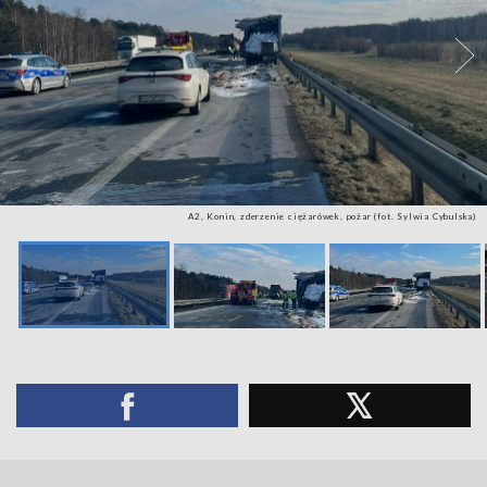
A2, Konin, zderzenie ciężarówek, pożar (fot. Sylwia Cybulska)