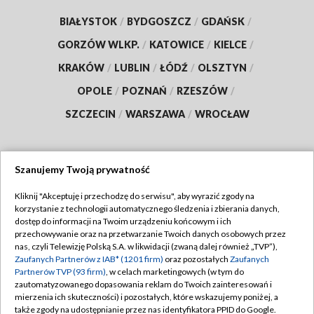
BIAŁYSTOK
/
BYDGOSZCZ
/
GDAŃSK
/
GORZÓW WLKP.
/
KATOWICE
/
KIELCE
/
KRAKÓW
/
LUBLIN
/
ŁÓDŹ
/
OLSZTYN
/
OPOLE
/
POZNAŃ
/
RZESZÓW
/
SZCZECIN
/
WARSZAWA
/
WROCŁAW
Szanujemy Twoją prywatność
Dołącz do nas:
Kliknij "Akceptuję i przechodzę do serwisu", aby wyrazić zgody na
korzystanie z technologii automatycznego śledzenia i zbierania danych,
TVP
dostęp do informacji na Twoim urządzeniu końcowym i ich
Abonament TVP
przechowywanie oraz na przetwarzanie Twoich danych osobowych przez
Regulamin TVP
nas, czyli Telewizję Polską S.A. w likwidacji (zwaną dalej również „TVP”),
Emisja w TVP
Polityka prywatności
Zaufanych Partnerów z IAB* (1201 firm)
oraz pozostałych
Zaufanych
Partnerów TVP (93 firm)
, w celach marketingowych (w tym do
Centrum informacji TVP
Moje zgody
zautomatyzowanego dopasowania reklam do Twoich zainteresowań i
mierzenia ich skuteczności) i pozostałych, które wskazujemy poniżej, a
Naziemna Telewizja Cyfrowa
Pomoc
także zgody na udostępnianie przez nas identyfikatora PPID do Google.